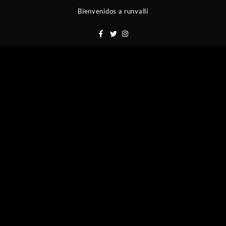
Saltar
Bienvenidos a runvalli
al
contenido