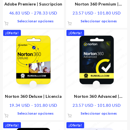
págin
Adobe Premiere | Suscripcion
Norton 360 Premium |
de
Licencia
Rango
Ran
46.83
USD
-
278.33
USD
23.57
USD
-
101.80
USD
produ
de
de
Este
Este
Seleccionar opciones
Seleccionar opciones
precios:
prec
producto
produ
desde
desd
tiene
tiene
¡Oferta!
¡Oferta!
46.83 USD
23.5
múltiples
múlti
hasta
hast
variantes.
varia
278.33 USD
101.
Las
Las
opciones
opcio
se
se
pueden
pued
elegir
elegir
en
en
la
la
página
págin
Norton 360 Deluxe | Licencia
Norton 360 Advanced |
de
de
Licencia
Rango
Ran
19.34
USD
-
101.80
USD
23.57
USD
-
101.80
USD
producto
produ
de
de
Este
Este
Seleccionar opciones
Seleccionar opciones
precios:
prec
producto
produ
desde
desd
tiene
tiene
¡Oferta!
¡Oferta!
19.34 USD
23.5