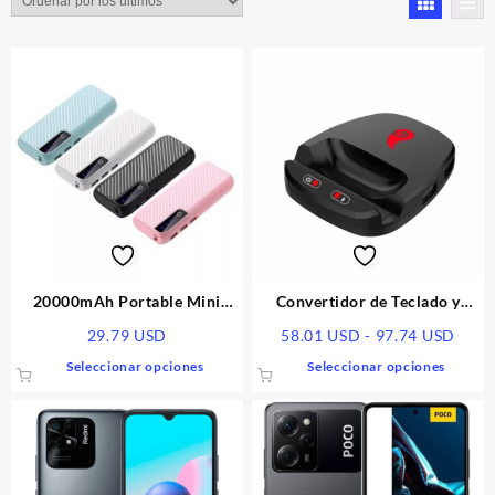
los
últimos
20000mAh Portable Mini
Convertidor de Teclado y
Power Bank
Mouse para Móvil | Gaming
Rang
29.79
USD
58.01
USD
-
97.74
USD
002
de
Este
Este
Seleccionar opciones
Seleccionar opciones
preci
producto
produ
desd
tiene
tiene
58.0
múltiples
múlti
hasta
variantes.
varia
97.7
Las
Las