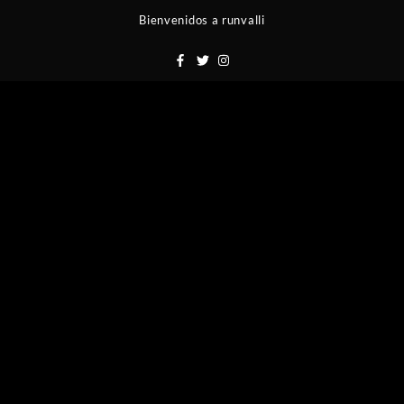
Saltar
Bienvenidos a runvalli
al
contenido