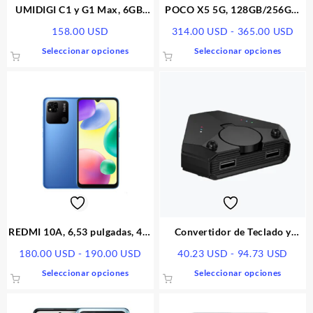
página
págin
UMIDIGI C1 y G1 Max, 6GB,
POCO X5 5G, 128GB/256GB,
de
de
128GB
pantalla AMOLED de 6,67
Ran
158.00
USD
314.00
USD
-
365.00
USD
producto
produ
pulgadas
de
Este
Este
Seleccionar opciones
Seleccionar opciones
prec
producto
produ
des
tiene
tiene
314
múltiples
múlti
has
variantes.
varia
365
Las
Las
opciones
opcio
se
se
pueden
pued
elegir
elegir
en
en
la
la
página
págin
REDMI 10A, 6,53 pulgadas, 4/6
Convertidor de Teclado y
de
de
GB de RAM
Mouse para Móvil | Gaming
Rango
Rang
180.00
USD
-
190.00
USD
40.23
USD
-
94.73
USD
producto
produ
001
de
de
Este
Este
Seleccionar opciones
Seleccionar opciones
precios:
preci
producto
produ
desde
desd
tiene
tiene
180.00 USD
40.2