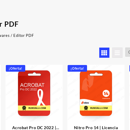
r PDF
wares
/ Editor PDF
rdenado
or
os
ltimos
¡Oferta!
¡Oferta!
Acrobat Pro DC 2022 |
Nitro Pro 14 | Licencia