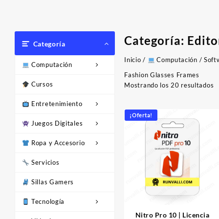
Categoría:
Edito
Categoría
Inicio
/
Computación
/
Soft
Computación
Fashion Glasses Frames
Cursos
O
Mostrando los 20 resultados
p
Entretenimiento
l
ú
¡Oferta!
Juegos Digitales
Ropa y Accesorios
Servicios
Sillas Gamers
Tecnología
Nitro Pro 10 | Licencia