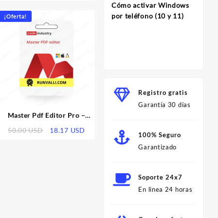
o
precio
precio
Cómo activar Windows
l
original
actual
InVi
por teléfono (10 y 11)
¡Oferta!
era:
es:
Herram
 USD.
56.00 USD.
12.00 USD.
para C
Profes
Minut
Registro gratis
Garantía 30 días
Master Pdf Editor Pro –
Licencia
El
El
50.00
USD
18.17
USD
100% Seguro
o
precio
precio
Garantizado
l
original
actual
era:
es:
 USD.
50.00 USD.
18.17 USD.
Soporte 24x7
En linea 24 horas