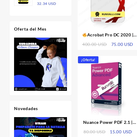
Rango
32.34
USD
20.00 USD.
13.00 USD.
de
precios:
desde
Oferta del Mes
16.17 USD
Acrobat Pro DC 2020 |
hasta
Licencia
32.34 USD
El
E
400.00
USD
75.00
USD
precio
p
original
a
¡Oferta!
era:
es
400.00 USD.
7
Novedades
Nuance Power PDF 2.1 |
Licencia
El
El
80.00
USD
15.00
USD