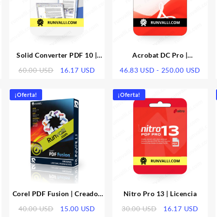
Solid Converter PDF 10 |
Acrobat DC Pro |
Licencia
Suscripcion
l
El
El
Rang
60.00
USD
16.17
USD
46.83
USD
-
250.00
USD
recio
precio
precio
de
ctual
original
actual
preci
¡Oferta!
¡Oferta!
:
era:
es:
desd
5.00 USD.
60.00 USD.
16.17 USD.
46.8
hast
250.
Corel PDF Fusion | Creador
Nitro Pro 13 | Licencia
de PDF todo en Uno
El
El
El
El
40.00
USD
15.00
USD
30.00
USD
16.17
USD