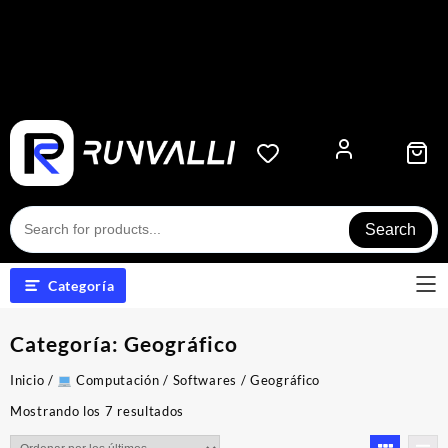
Search
Categoría
Categoría:
Geográfico
Inicio
/
Computación
/
Softwares
/ Geográfico
Ordenado
Mostrando los 7 resultados
por