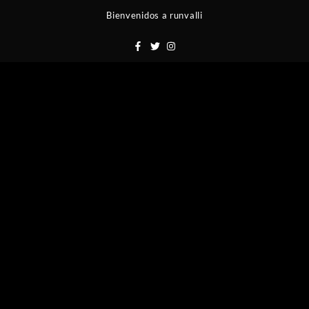
Saltar
Bienvenidos a runvalli
al
contenido