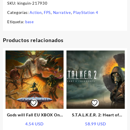
SKU:
kinguin-217930
Categorías:
Action
,
FPS
,
Narrative
,
PlayStation 4
Etiqueta:
base
Productos relacionados
Gods will Fall EU XBOX One
S.T.A.L.K.E.R. 2: Heart of
CD Key
Chornobyl PRE-ORDER EU
4.54
USD
58.99
USD
Xbox Series X|S CD Key