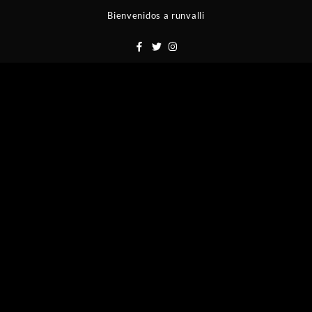
Saltar
Bienvenidos a runvalli
al
contenido