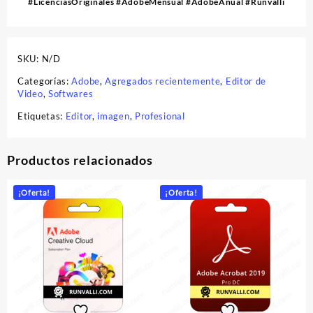
#LicenciasOriginales #AdobeMensual #AdobeAnual #Runvalli
SKU:
N/D
Categorías:
Adobe
,
Agregados recientemente
,
Editor de
Video
,
Softwares
Etiquetas:
Editor
,
imagen
,
Profesional
Productos relacionados
¡Oferta!
¡Oferta!