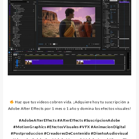
Haz que tus videos cobren vida. ¡Adquiere hoy tu suscripción a
Adobe After Effects por 1 mes o 1 año y domina los efectos visuales!
#AdobeAfterEffects #AfterEffects #SuscripcionAdobe
#MotionGraphics #EfectosVisuales #VFX #AnimacionDigital
#Postproduccion #CreadoresDeContenido #DiseñoAudiovisual