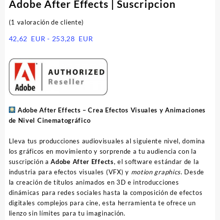
Adobe After Effects | Suscripcion
(
1
valoración de cliente)
Rango
42,62
EUR
-
253,28
EUR
de
precios:
desde
42,62
EUR
hasta
253,28
Adobe After Effects – Crea Efectos Visuales y Animaciones
EUR
de Nivel Cinematográfico
Lleva tus producciones audiovisuales al siguiente nivel, domina
los gráficos en movimiento y sorprende a tu audiencia con la
suscripción a
Adobe After Effects
, el software estándar de la
industria para efectos visuales (VFX) y
motion graphics
. Desde
la creación de títulos animados en 3D e introducciones
dinámicas para redes sociales hasta la composición de efectos
digitales complejos para cine, esta herramienta te ofrece un
lienzo sin límites para tu imaginación.