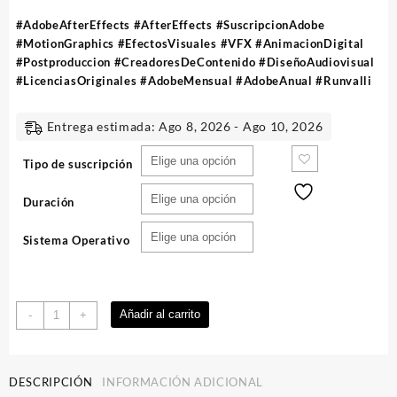
#AdobeAfterEffects #AfterEffects #SuscripcionAdobe
#MotionGraphics #EfectosVisuales #VFX #AnimacionDigital
#Postproduccion #CreadoresDeContenido #DiseñoAudiovisual
#LicenciasOriginales #AdobeMensual #AdobeAnual #Runvalli
Entrega estimada: Ago 8, 2026 - Ago 10, 2026
Tipo de suscripción
Duración
Sistema Operativo
Adobe
Añadir al carrito
-
+
After
Effects
|
DESCRIPCIÓN
INFORMACIÓN ADICIONAL
Suscripcion