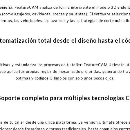
eniería. FeatureCAM analiza de forma inteligente el modelo 3D e iden
za (como agujeros, cavidades, roscas y salientes). El software selecci
ientas, las velocidades, los avances y las estrategias de corte más efic
omatización total desde el diseño hasta el có
itivas y estandariza los procesos de tu taller. FeatureCAM Ultimate ut
que aplica tus propias reglas de mecanizado preferidas, generando tra
óptimas y códigos G limpios con solo unos pocos clics.
Soporte completo para múltiples tecnologías 
ia de tu taller desde una única plataforma. La versión Ultimate ofrece
iones: desde fresadoras y tornos tradicionales, hasta complejos
centr