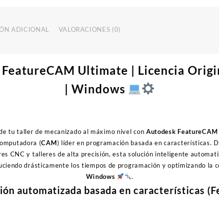
Licencia
cantidad
ÓN ADICIONAL
VALORACIONES (0)
FeatureCAM Ultimate | Licencia Origin
| Windows
de tu taller de mecanizado al máximo nivel con
Autodesk FeatureCAM 
computadora (
CAM
) líder en programación basada en características. 
 CNC y talleres de alta precisión, esta solución inteligente automati
uciendo drásticamente los tiempos de programación y optimizando la c
Windows
.
ón automatizada basada en características (F