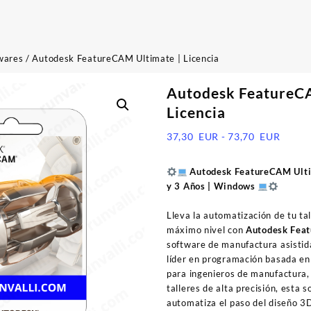
wares
/ Autodesk FeatureCAM Ultimate | Licencia
Autodesk FeatureCA
Licencia
Rango
37,30
EUR
-
73,70
EUR
de
precio
Autodesk FeatureCAM Ultim
desde
y 3 Años | Windows
37,30
EUR
Lleva la automatización de tu ta
hasta
máximo nivel con
Autodesk Fea
73,70
software de manufactura asistid
EUR
líder en programación basada en
para ingenieros de manufactura
talleres de alta precisión, esta s
automatiza el paso del diseño 3