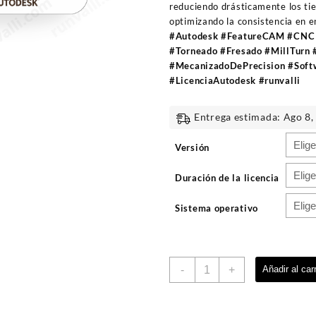
reduciendo drásticamente los t
optimizando la consistencia en 
#Autodesk #FeatureCAM #CNC
#Torneado #Fresado #MillTurn
#MecanizadoDePrecision #Soft
#LicenciaAutodesk #runvalli
Entrega estimada: Ago 8,
Versión
Duración de la licencia
Sistema operativo
Autodesk
-
+
Añadir al carr
FeatureCAM
Ultimate
|