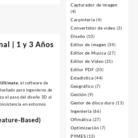
Capturador de imagen
(4)
Carpinteria
(4)
Convertidor de video
(3)
Diseño
(10)
al | 1 y 3 Años
Editor de imagen
(34)
Editor de Musica
(27)
Editor de Video
(25)
Editor PDF
(20)
Estadistica
(44)
Ultimate
, el software de
Geográfico
(7)
Diseñado para ingenieros de
Gestión
(9)
za el paso del diseño 3D al
Gestor de disco duro
(13)
onsistencia en entornos
Ingeniería
(66)
eature-Based)
Ofimática
(27)
Optimización
(7)
PYMES
(13)