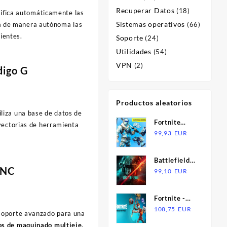
Recuperar Datos
(18)
tifica automáticamente las
Sistemas operativos
ona de manera autónoma las
(66)
ientes.
Soporte
(24)
Utilidades
(54)
VPN
(2)
digo G
Productos aleatorios
iliza una base de datos de
Fortnite
yectorias de herramienta
Deep Freeze
99,93
EUR
Bundle BR
XBOX One /
Battlefield
Xbox Series
CNC
2042
99,10
EUR
X|S CD Key
Ultimate
Edition XBOX
Fortnite -
Series X|S
Mecha-Pop
108,75
EUR
 soporte avanzado para una
CD Key
Pack DLC EU
os de maquinado multieje,