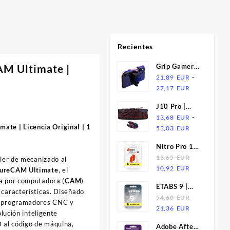
Recientes
M Ultimate |
Grip Gamer
Alloy Pro |
-
21,89
EUR
Rango
Gatillos de
27,17
EUR
de
Aleación y
J10 Pro |
precios:
Joystick para
Teclado
-
13,68
EUR
desde
Celular
s:
ate | Licencia Original | 1
Rango
Retroiluminado
53,03
EUR
21,89
de
Tricolor +
EUR
Nitro Pro 10
precios:
Mouse
hasta
| Licencia
13,65
EUR
ller de mecanizado al
desde
Gamer RGB
27,17
El
El
10,92
EUR
tureCAM Ultimate
, el
13,68
Luminous
EUR
precio
precio
a por computadora (
CAM
)
EUR
ETABS 9 |
original
actual
 características. Diseñado
hasta
Suscripcion
54,60
EUR
era:
es:
, programadores CNC y
53,03
El
El
21,36
EUR
13,65
10,92
olución inteligente
EUR
precio
precio
EUR.
EUR.
D al código de máquina,
Adobe After
original
actual