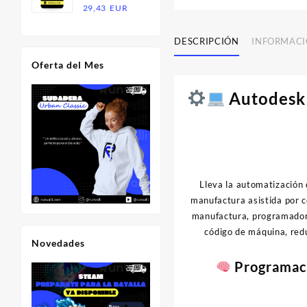
Rango
29,43
EUR
18,20
11,83
de
EUR.
EUR.
precios:
DESCRIPCIÓN
INFORMACI
desde
Oferta del Mes
14,71
EUR
hasta
Autodesk 
29,43
EUR
Lleva la automatización 
manufactura asistida por 
manufactura, programadores
código de máquina, red
Novedades
Programaci