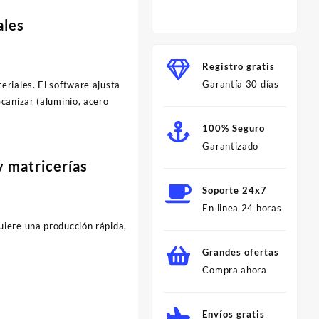
Minut
ales
Registro gratis
Garantía 30 días
riales. El software ajusta
canizar (aluminio, acero
.
100% Seguro
Garantizado
y matricerías
Soporte 24x7
En linea 24 horas
quiere una producción rápida,
Grandes ofertas
Compra ahora
Envíos gratis