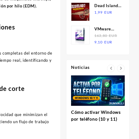
XBOX One /
Dead Island
ión por hilo (EDM)
.
XBOX Series
2 - Character
1,99
EUR
X|S CD Key
Pack 1 -
Silver Star
iones
VMware
Jacob DLC EU
Workstation
163,80
EUR
PS5 CD Key
El
El
Pro 17 |
9,10
EUR
precio
precio
Licencia
s completas del entorno de
original
actual
iempo real, identificando y
era:
es:
Noticias
163,80
9,10
EUR.
EUR.
 de corte
Cómo activar Windows
elocidad que minimizan el
InVi
por teléfono (10 y 11)
iendo un flujo de trabajo
Herram
para C
Profes