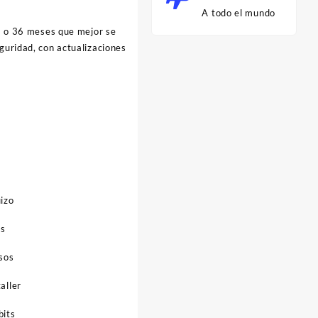
A todo el mundo
12 o 36 meses que mejor se
eguridad, con actualizaciones
izo
as
sos
aller
bits