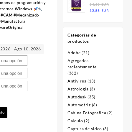
iempos de programación y
Effects 2023
54,60
EUR
era:
es:
entornos
Windows
.
El
El
| Licencia
35,88
EUR
54,60
21,36
 #CAM #Mecanizado
precio
precio
EUR.
EUR.
 #Manufactura
original
actual
wareOriginal
era:
es:
Categorías de
54,60
35,88
productos
EUR.
EUR.
 2026 - Ago 10, 2026
Adobe
(21)
Agregados
recientemente
(362)
Antivirus
(13)
Astrologia
(3)
Autodesk
(35)
Automotriz
(6)
ito
Cabina Fotografica
(2)
Calculo
(2)
Captura de video
(3)