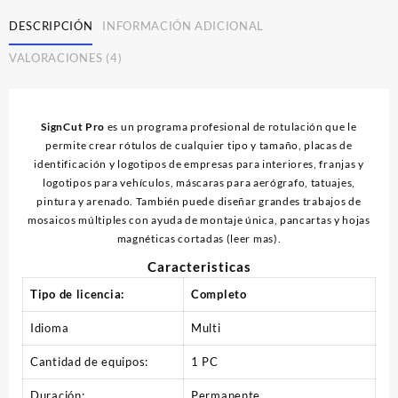
|
DESCRIPCIÓN
INFORMACIÓN ADICIONAL
Licencia
cantidad
VALORACIONES (4)
SignCut Pro
es un programa profesional de rotulación que le
permite crear rótulos de cualquier tipo y tamaño, placas de
identificación y logotipos de empresas para interiores, franjas y
logotipos para vehículos, máscaras para aerógrafo, tatuajes,
pintura y arenado. También puede diseñar grandes trabajos de
mosaicos múltiples con ayuda de montaje única, pancartas y hojas
magnéticas cortadas (
leer mas
).
Caracteristicas
Tipo de licencia:
Completo
Idioma
Multi
Cantidad de equipos:
1 PC
Duración:
Permanente