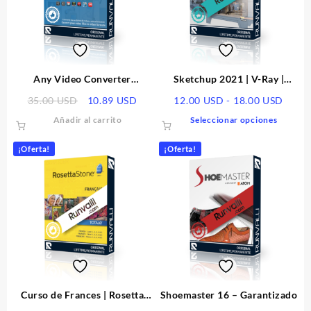
Any Video Converter
Sketchup 2021 | V-Ray |
Ultimate | Licencia
Cutting Optimization Pro |
El
El
Rang
35.00
USD
10.89
USD
12.00
USD
-
18.00
USD
Garantizado
precio
precio
de
Este
Añadir al carrito
Seleccionar opciones
original
actual
preci
produ
era:
es:
desde
tiene
¡Oferta!
¡Oferta!
35.00 USD.
10.89 USD.
12.00
múltip
hasta
varian
18.00
Las
opcio
se
puede
elegir
en
la
págin
Curso de Frances | Rosetta
Shoemaster 16 – Garantizado
de
Stone V5