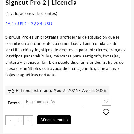
Signcut Pro 2 | Licencia
(
4
valoraciones de clientes)
Rango
16.17
USD
-
32.34
USD
de
precios:
SignCut Pro
es un programa profesional de rotulación que le
desde
permite crear rótulos de cualquier tipo y tamaño, placas de
16.17 USD
identificación y logotipos de empresas para interiores, franjas y
hasta
logotipos para vehículos, máscaras para aerógrafo, tatuajes,
32.34 USD
pintura y arenado. También puede diseñar grandes trabajos de
mosaicos múltiples con ayuda de montaje única, pancartas y
hojas magnéticas cortadas.
Entrega estimada: Ago 7, 2026 - Ago 8, 2026
Extras
Signcut
Añadir al carrito
-
+
Pro
2