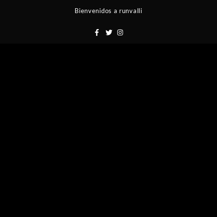
Saltar
Bienvenidos a runvalli
al
contenido