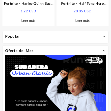
Fortnite – Harley Quinn Back
Fortnite – Half Tone Hero
Bling DLC Epic Games CD Key
Wrap DLC PC Epic Games CD
1.22
USD
28.85
USD
Key
Leer más
Leer más
Popular
Oferta del Mes