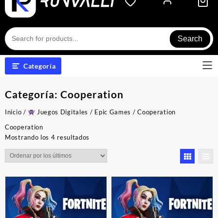
Search
Categoría
Categoría:
Cooperation
Inicio
/
Juegos Digitales
/
Epic Games
/ Cooperation
Cooperation
Ordenado
Mostrando los 4 resultados
por
los
últimos