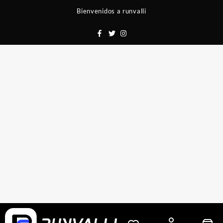
Saltar
Bienvenidos a runvalli
al
contenido