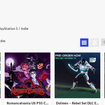
layStation 5
/ Indie
Ordenado
ados
por
los
últimos
Romancelvania US PS5 CD
Dolmen – Rebel Set DLC EU