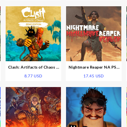
Clash: Artifacts of Chaos –
Nightmare Reaper NA PS5
Zeno Edition Upgrade EU
CD Key
8.77
USD
17.45
USD
PS5 CD Key