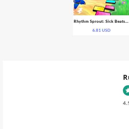
Rhythm Sprout: Sick Beats 
Bad Sweet EU PS5 CD Key
6.81
USD
R
4.