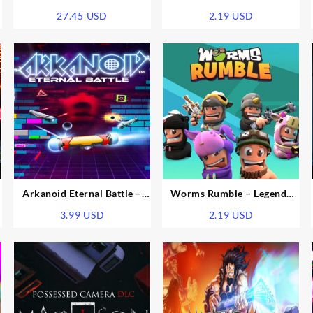
Key
PS5 CD Key
27.45
USD
2.19
USD
Arkanoid Eternal Battle –
Worms Rumble – Legends
LIMITED EDITION PACK –
Pack DLC EU PS5 CD Key
3.99
USD
2.19
USD
TAITO LEGACY DLC EU PS5
CD Key