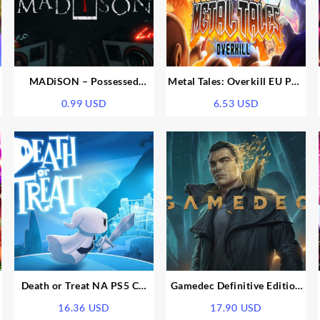
-
MADiSON – Possessed
Metal Tales: Overkill EU PS5
Camera DLC EU PS5 CD Key
CD Key
0.99
USD
6.53
USD
D
Death or Treat NA PS5 CD
Gamedec Definitive Edition
Key
EU PS5 CD Key
16.36
USD
17.90
USD