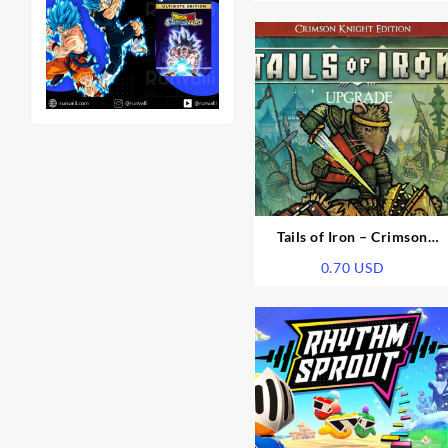
Tails of Iron – Crimson
Knight Edition Upgrade DLC
0.70
USD
EU PS5 CD Key