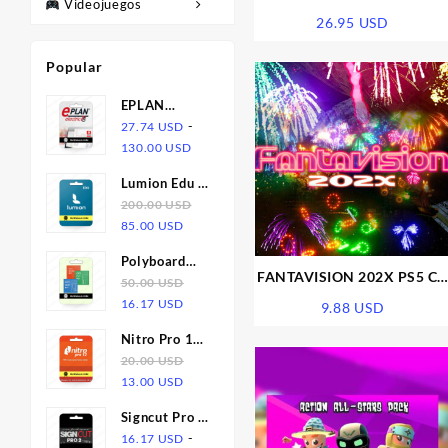
Videojuegos
League NA PS5 CD Key
26.95
USD
Popular
EPLAN
Electric P8
-
27.74
USD
Rango
2.9 | Licencia
130.00
USD
de
Lumion Edu |
precios:
Licencia | 1
200.00
USD
desde
El
El
Año
85.00
USD
27.74 USD
precio
precio
hasta
Polyboard
original
actual
130.00 USD
FANTAVISION 202X PS5 CD
6.05 +
50.00
USD
era:
es:
Key
El
El
Opticut 5.25
16.17
USD
9.88
USD
200.00 USD.
85.00 USD.
precio
precio
+ Optines
Nitro Pro 12
original
actual
2.29 |
| Licencia
20.00
USD
era:
es:
Licencia
El
El
13.00
USD
50.00 USD.
16.17 USD.
precio
precio
Signcut Pro 2
original
actual
| Licencia
-
16.17
USD
era:
es: