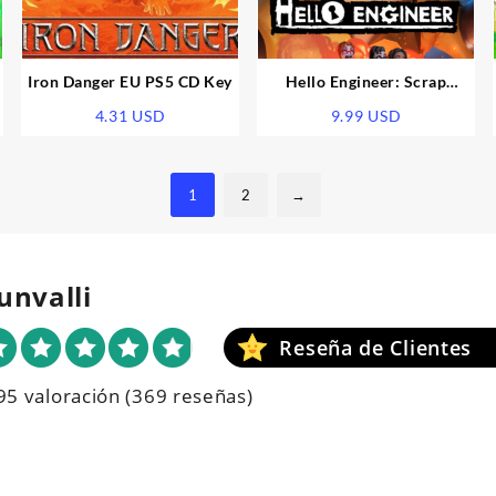
&
Iron Danger EU PS5 CD Key
Hello Engineer: Scrap
Machines Constructor EU
4.31
USD
9.99
USD
PS5 CD Key
1
2
→
unvalli
95 valoración
(369 reseñas)