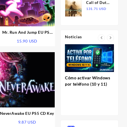
Call of Duty:
Esports Chair
Modern
131.71
USD
Warfare 2
(2009) Steam
Gift
Mr. Run And Jump EU PS5
Noticias
CD Key
15.90
USD
Cómo activar Windows
InVi
por teléfono (10 y 11)
Herram
para C
Profes
Minut
NeverAwake EU PS5 CD Key
9.87
USD