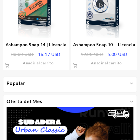
Ashampoo Snap 14 | Licencia
Ashampoo Snap 10 – Licencia
El
El
El
El
80.00
USD
16.17
USD
12.00
USD
5.00
USD
precio
precio
precio
preci
Añadir al carrito
Añadir al carrito
original
actual
original
actua
era:
es:
era:
es:
80.00 USD.
16.17 USD.
12.00 USD.
5.00 
Popular
Oferta del Mes