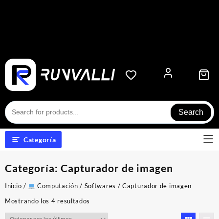
Search
Categoría
Categoría:
Capturador de imagen
Inicio
/
Computación
/
Softwares
/ Capturador de imagen
Ordenado
Mostrando los 4 resultados
por