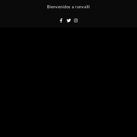
Saltar
Bienvenidos a runvalli
al
contenido