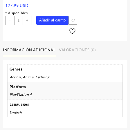
127.99
USD
5 disponibles
DRAGON
Añadir al carrito
-
+
BALL:
Sparking!
ZERO
Deluxe
Edition
INFORMACIÓN ADICIONAL
VALORACIONES (0)
PS4/PS5
Account
cantidad
Genres
Action, Anime, Fighting
Platform
PlayStation 4
Languages
English