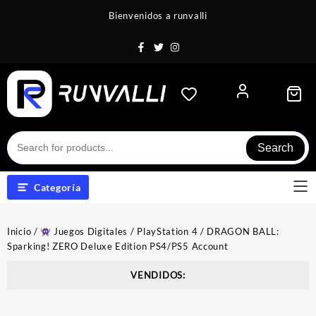
Saltar
Bienvenidos a runvalli
al
contenido
Search
Categoría
Inicio
/
Juegos Digitales
/
PlayStation 4
/ DRAGON BALL:
Sparking! ZERO Deluxe Edition PS4/PS5 Account
VENDIDOS: