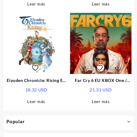
Leer más
Leer más
Eiyuden Chronicle: Rising EU
Far Cry 6 EU XBOX One /
XBOX One / Xbox Series /
Xbox Series X|S CD Key
18.32
USD
21.31
USD
Windows 10/11 CD Key
Leer más
Leer más
Popular