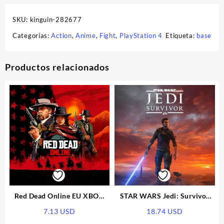
SKU:
kinguin-282677
Categorías:
Action
,
Anime
,
Fight
,
PlayStation 4
Etiqueta:
base
Productos relacionados
Red Dead Online EU XBOX
STAR WARS Jedi: Survivor
One / Xbox Series X|S CD Key
EU Xbox Series X|S CD Key
7.13
USD
18.74
USD