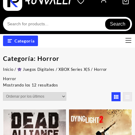
Search
Categoría
Categoría:
Horror
Inicio
/
Juegos Digitales
/
XBOX Series X|S
/ Horror
Horror
Ordenado
Mostrando los 12 resultados
por
los
últimos