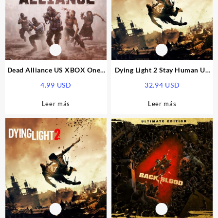
Dead Alliance US XBOX One /
Dying Light 2 Stay Human US
Xbox Series X|S CD Key
XBOX One / Xbox Series X|S
4.99
USD
32.94
USD
CD Key
Leer más
Leer más