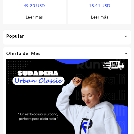
EU Xbox Series X|S CD Key
X|S / Windows 10 CD Key
49.30
USD
15.41
USD
Leer más
Leer más
Popular
Oferta del Mes