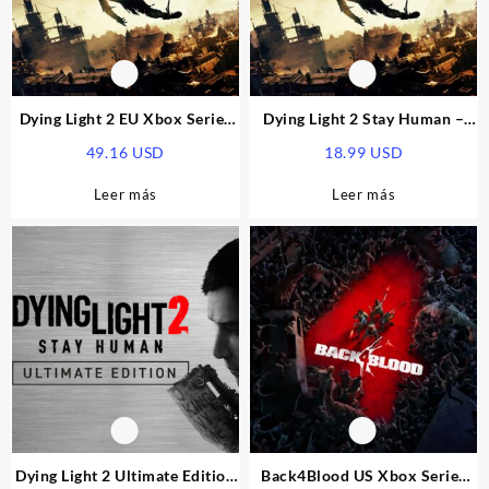
Dying Light 2 EU Xbox Series
Dying Light 2 Stay Human –
X|S CD Key
Pre-Order Bonus DLC EU Xbox
49.16
USD
18.99
USD
Series X|S CD Key
Leer más
Leer más
Dying Light 2 Ultimate Edition
Back4Blood US Xbox Series