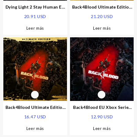
Dying Light 2 Stay Human EU
Back4Blood Ultimate Edition
XBOX One / Xbox Series X|S
EU Xbox Series X|S / Windows
20.91
USD
21.20
USD
CD Key
10 CD Key
Leer más
Leer más
Back4Blood Ultimate Edition
Back4Blood EU Xbox Series
US Xbox Series X|S / Windows
X|S / Windows 10 CD Key
16.47
USD
12.90
USD
10 CD Key
Leer más
Leer más