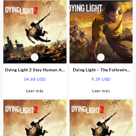
Dying Light 2 Stay Human AR
Dying Light – The Following
XBOX One / Xbox Series X|S
Expansion Pack DLC US XBOX
54.68
USD
9.39
USD
CD Key
One / Xbox Series X|S CD Key
Leer más
Leer más