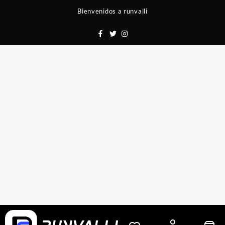
Saltar
Bienvenidos a runvalli
al
contenido