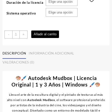
Duración de la licencia
Sistema operativo
Autodesk
Añadir al carrito
-
+
Mudbox
|
Licencia
DESCRIPCIÓN
INFORMACIÓN ADICIONAL
cantidad
VALORACIONES (0)
Autodesk Mudbox | Licencia
Original | 1 y 3 Años | Windows
Lleva el arte de la escultura digital y el pintado de texturas al más
alto nivel con
Autodesk Mudbox
, el software profesional preferido
por artistas de la industria del cine, los videojuegos y el diseño
conceptual. Diseñado como un entorno de modelado táctil e