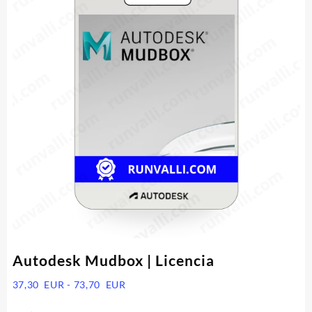
Autodesk Mudbox | Licencia
Rango
37,30
EUR
-
73,70
EUR
de