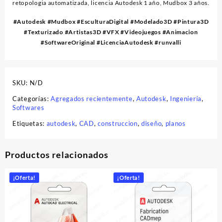
retopologia automatizada, licencia Autodesk 1 año, Mudbox 3 años.
#Autodesk #Mudbox #EsculturaDigital #Modelado3D #Pintura3D
#Texturizado #Artistas3D #VFX #Videojuegos #Animacion
#SoftwareOriginal #LicenciaAutodesk #runvalli
SKU:
N/D
Categorías:
Agregados recientemente
,
Autodesk
,
Ingeniería
,
Softwares
Etiquetas:
autodesk
,
CAD
,
construccion
,
diseño
,
planos
Productos relacionados
¡Oferta!
¡Oferta!