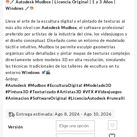
precios:
Autodesk Mudbox | Licencia Original | 1 y 3 Años |
desde
Windows
37,30
EUR
Lleva el arte de la escultura digital y el pintado de texturas al
hasta
más alto nivel con
Autodesk Mudbox
, el software profesional
73,70
preferido por artistas de la industria del cine, los videojuegos y
EUR
el diseño conceptual. Diseñado como un entorno de modelado
táctil e intuitivo, Mudbox te permite esculpir geometrías
orgánicas ultra detalladas y pintar mapas de texturas complejos
directamente sobre modelos 3D en alta resolución, simulando
las técnicas tradicionales de los talleres de escultura en tu
entorno
Windows
.
&nbsp;
#Autodesk #Mudbox #EsculturaDigital #Modelado3D
#Pintura3D #Texturizado #Artistas3D #VFX #Videojuegos
#Animacion #SoftwareOriginal #LicenciaAutodesk #runvalli
Entrega estimada: Ago 8, 2026 - Ago 10, 2026
Versión