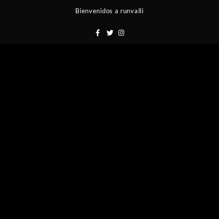
Saltar
Bienvenidos a runvalli
al
contenido