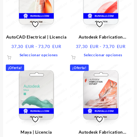
AutoCAD Electrical | Licencia
Autodesk Fabrication
CADmep | Licencia
Rango
Rang
37,30
EUR
-
73,70
EUR
37,30
EUR
-
73,70
EUR
de
de
Este
Este
Seleccionar opciones
Seleccionar opciones
precios:
preci
producto
produ
desde
desd
tiene
tiene
¡Oferta!
¡Oferta!
37,30
37,3
múltiples
múltip
EUR
EUR
variantes.
varian
hasta
hasta
Las
Las
73,70
73,7
opciones
opcio
EUR
EUR
se
se
pueden
puede
elegir
elegir
en
en
la
la
página
págin
Maya | Licencia
Autodesk Fabrication