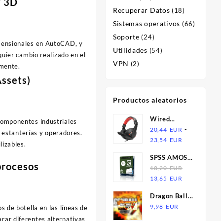
y 3D
Recuperar Datos
(18)
Sistemas operativos
(66)
Soporte
(24)
dimensionales en AutoCAD, y
Utilidades
(54)
uier cambio realizado en el
VPN
(2)
amente.
Assets)
Productos aleatorios
Wired
 componentes industriales
Headset
-
20,44
EUR
 estanterías y operadores.
Rango
Stereo
23,54
EUR
lizables.
de
Gaming
SPSS AMOS
precios:
Headphone
 procesos
24 -
18,20
EUR
desde
For Music
El
El
Garantizado
13,65
EUR
20,44
precio
precio
EUR
Dragon Ball
original
actual
hasta
Xenoverse
9,98
EUR
s de botella en las líneas de
era:
es:
23,54
Bundle RU
rar diferentes alternativas
18,20
13,65