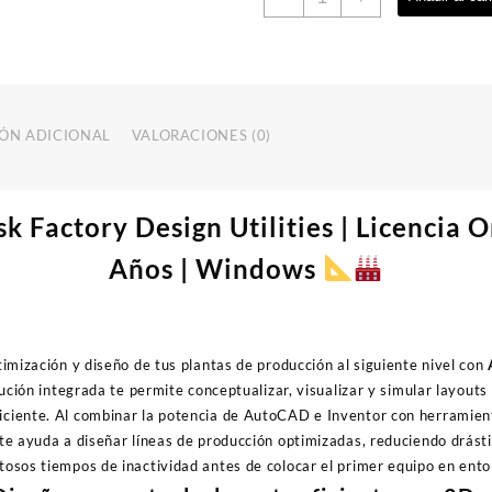
Factory
Design
Utilities
|
Licencia
cantidad
ÓN ADICIONAL
VALORACIONES (0)
 Factory Design Utilities | Licencia Or
Años | Windows
ptimización y diseño de tus plantas de producción al siguiente nivel con
ución integrada te permite conceptualizar, visualizar y simular layouts 
iciente. Al combinar la potencia de AutoCAD e Inventor con herramient
 te ayuda a diseñar líneas de producción optimizadas, reduciendo drást
ostosos tiempos de inactividad antes de colocar el primer equipo en ent