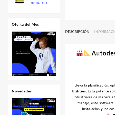
Rango
32.34
USD
20.00 USD.
13.00 USD.
de
precios:
desde
Oferta del Mes
16.17 USD
hasta
DESCRIPCIÓN
INFORMACI
32.34 USD
Autodesk
Lleva la planificación, o
Novedades
Utilities
. Esta potente sol
industriales de manera ef
trabajo, este software
instalación y los c