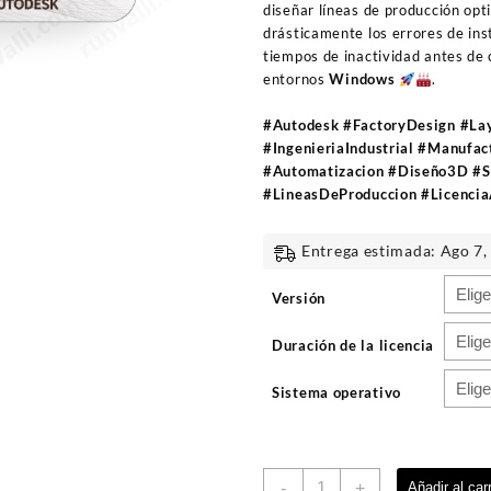
diseñar líneas de producción opt
drásticamente los errores de ins
tiempos de inactividad antes de 
entornos
Windows
.
#Autodesk #FactoryDesign #Lay
#IngenieriaIndustrial #Manufa
#Automatizacion #Diseño3D #S
#LineasDeProduccion #Licencia
Entrega estimada: Ago 7,
Versión
Duración de la licencia
Sistema operativo
Autodesk
-
+
Añadir al carr