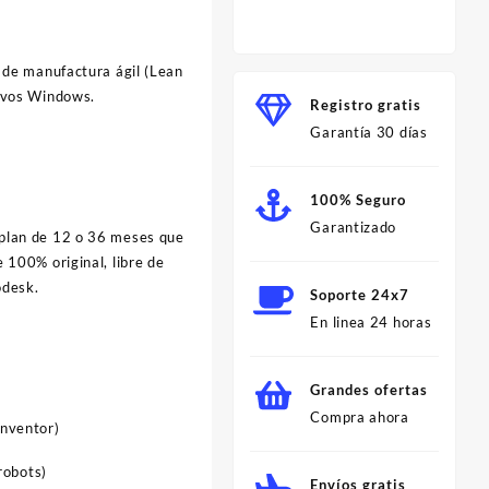
Profes
Minut
s de manufactura ágil (Lean
tivos Windows.
Registro gratis
Garantía 30 días
100% Seguro
Garantizado
l plan de 12 o 36 meses que
 100% original, libre de
odesk.
Soporte 24x7
En linea 24 horas
Grandes ofertas
Compra ahora
Inventor)
robots)
Envíos gratis