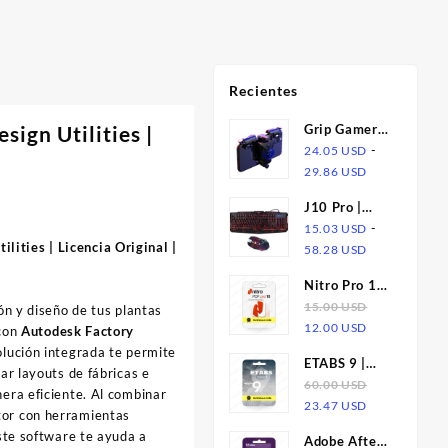
Recientes
ign Utilities |
Grip Gamer
Alloy Pro |
-
24.05
USD
Rango
Gatillos de
29.86
USD
de
Aleación y
J10 Pro |
precios:
Joystick para
Teclado
-
15.03
USD
desde
Celular
:
lities | Licencia Original |
Rango
Retroiluminado
58.28
USD
24.05 USD
de
Tricolor +
hasta
USD
Nitro Pro 10
precios:
Mouse
29.86 USD
| Licencia
15.00
USD
ión y diseño de tus plantas
desde
Gamer RGB
USD
El
El
12.00
USD
 con
Autodesk Factory
15.03 USD
Luminous
precio
precio
olución integrada te permite
hasta
ETABS 9 |
original
actual
lar layouts de fábricas e
58.28 USD
Suscripcion
60.00
USD
era:
es:
nera eficiente. Al combinar
El
El
23.47
USD
15.00 USD.
12.00 USD.
tor con herramientas
precio
precio
este software te ayuda a
Adobe After
original
actual