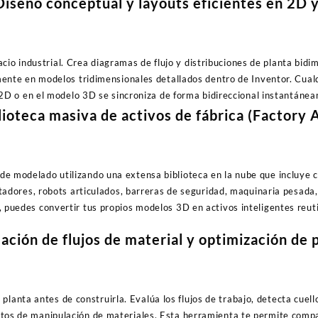
iseño conceptual y layouts eficientes en 2D 
cio industrial. Crea diagramas de flujo y distribuciones de planta bi
nte en modelos tridimensionales detallados dentro de Inventor. Cualq
2D o en el modelo 3D se sincroniza de forma bidireccional instantáne
ioteca masiva de activos de fábrica (Factory 
de modelado utilizando una extensa biblioteca en la nube que incluye
tadores, robots articulados, barreras de seguridad, maquinaria pesada,
puedes convertir tus propios modelos 3D en activos inteligentes reuti
ación de flujos de material y optimización de
 planta antes de construirla. Evalúa los flujos de trabajo, detecta cuello
ostos de manipulación de materiales. Esta herramienta te permite compa