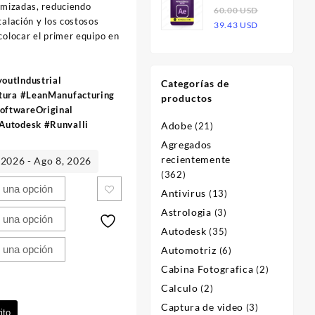
imizadas, reduciendo
Effects 2023
60.00
USD
era:
es:
talación y los costosos
El
El
| Licencia
39.43
USD
60.00 USD.
23.47 USD.
colocar el primer equipo en
precio
precio
original
actual
era:
es:
outIndustrial
Categorías de
60.00 USD.
39.43 USD.
ctura #LeanManufacturing
productos
oftwareOriginal
Autodesk #Runvalli
Adobe
(21)
Agregados
recientemente
 2026 - Ago 8, 2026
(362)
Antivirus
(13)
Astrologia
(3)
Autodesk
(35)
Automotriz
(6)
Cabina Fotografica
(2)
Calculo
(2)
Captura de video
(3)
ito