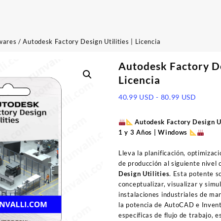
wares
/ Autodesk Factory Design Utilities | Licencia
Autodesk Factory Des
Licencia
Rango
40.99
USD
-
80.99
USD
de
precios
Autodesk Factory Design Uti
desde
1 y 3 Años | Windows
40.99 
hasta
Lleva la planificación, optimizac
80.99 
de producción al siguiente nivel
Design Utilities
. Esta potente s
conceptualizar, visualizar y simu
instalaciones industriales de ma
la potencia de AutoCAD e Inven
específicas de flujo de trabajo, 