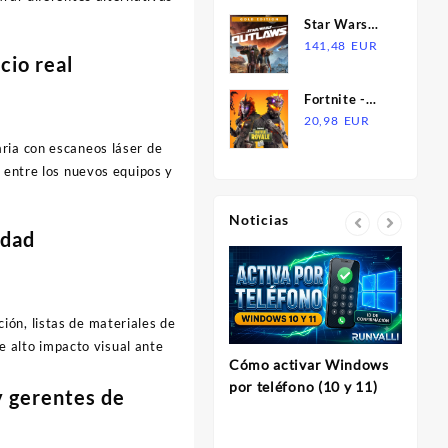
EUR
VPN
EUR.
EUR.
Star Wars
Required
Outlaws:
141,48
EUR
Steam CD
cio real
Gold Edition
Key
PS5 Account
Fortnite -
Lava Legends
20,98
EUR
Pack DLC US
ria con escaneos láser de
XBOX One /
s entre los nuevos equipos y
Xbox Series
X|S CD Key
Noticias
idad
ón, listas de materiales de
e alto impacto visual ante
Cómo activar Windows
InVi
por teléfono (10 y 11)
y gerentes de
Herram
para C