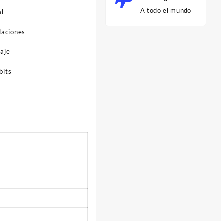
A todo el mundo
al
laciones
taje
bits