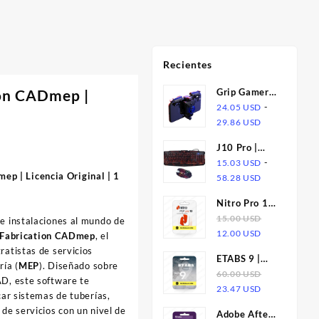
Recientes
on CADmep |
Grip Gamer
Alloy Pro |
-
24.05
USD
Rango
Gatillos de
29.86
USD
de
Aleación y
J10 Pro |
precios:
Joystick para
Teclado
-
15.03
USD
desde
Celular
:
ep | Licencia Original | 1
Rango
Retroiluminado
58.28
USD
24.05 USD
de
Tricolor +
hasta
USD
Nitro Pro 10
precios:
Mouse
29.86 USD
| Licencia
15.00
USD
e instalaciones al mundo de
desde
Gamer RGB
USD
El
El
12.00
USD
 Fabrication CADmep
, el
15.03 USD
Luminous
precio
precio
ratistas de servicios
hasta
ETABS 9 |
original
actual
ría (
MEP
). Diseñado sobre
58.28 USD
Suscripcion
60.00
USD
era:
es:
AD, este software te
El
El
23.47
USD
15.00 USD.
12.00 USD.
car sistemas de tuberías,
precio
precio
 de servicios con un nivel de
Adobe After
original
actual