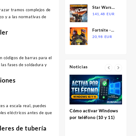
EUR
VPN
EUR.
EUR.
Star Wars
trazar tramos complejos de
Required
Outlaws:
141,48
EUR
Steam CD
co y a las normativas de
Gold Edition
Key
PS5 Account
Fortnite -
ler
Lava Legends
20,98
EUR
Pack DLC US
XBOX One /
Xbox Series
n códigos de barras para el
X|S CD Key
 las fases de soldadura y
Noticias
siones
tes a escala real, puedes
Cómo activar Windows
bles eléctricos antes de que
InVi
por teléfono (10 y 11)
Herram
leres de tubería
para C