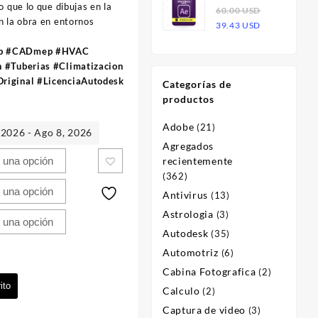
o que lo que dibujas en la
Effects 2023
60.00
USD
era:
es:
n la obra en entornos
El
El
| Licencia
39.43
USD
60.00 USD.
23.47 USD.
precio
precio
ep #CADmep #HVAC
original
actual
n #Tuberias #Climatizacion
era:
es:
riginal #LicenciaAutodesk
Categorías de
60.00 USD.
39.43 USD.
productos
Adobe
(21)
 2026 - Ago 8, 2026
Agregados
recientemente
(362)
Antivirus
(13)
Astrologia
(3)
Autodesk
(35)
Automotriz
(6)
Cabina Fotografica
(2)
ito
Calculo
(2)
Captura de video
(3)