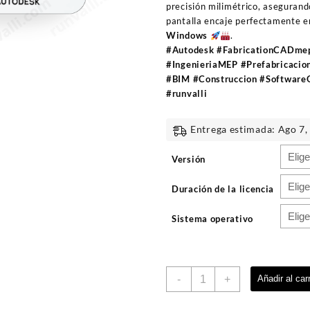
precisión milimétrico, asegurand
pantalla encaje perfectamente e
Windows
.
#Autodesk #FabricationCADm
#IngenieriaMEP #Prefabricacio
#BIM #Construccion #SoftwareO
#runvalli
Entrega estimada: Ago 7,
Versión
Duración de la licencia
Sistema operativo
Autodesk
-
+
Añadir al carr
Fabrication
CADmep