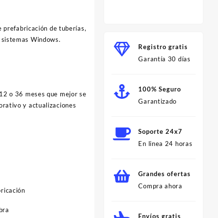
Profes
Minut
e prefabricación de tuberías,
jo sistemas Windows.
Registro gratis
Garantía 30 días
100% Seguro
de 12 o 36 meses que mejor se
Garantizado
orativo y actualizaciones
Soporte 24x7
En linea 24 horas
Grandes ofertas
Compra ahora
ricación
bra
Envíos gratis