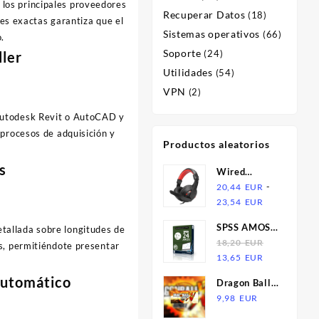
 los principales proveedores
Recuperar Datos
(18)
es exactas garantiza que el
Sistemas operativos
(66)
.
Soporte
(24)
ller
Utilidades
(54)
VPN
(2)
 Autodesk Revit o AutoCAD y
 procesos de adquisición y
Productos aleatorios
s
Wired
Headset
-
20,44
EUR
Rango
Stereo
23,54
EUR
de
Gaming
SPSS AMOS
etallada sobre longitudes de
precios:
Headphone
24 -
18,20
EUR
s, permitiéndote presentar
desde
For Music
El
El
Garantizado
13,65
EUR
20,44
precio
precio
EUR
automático
Dragon Ball
original
actual
hasta
Xenoverse
9,98
EUR
era:
es:
23,54
Bundle RU
18,20
13,65