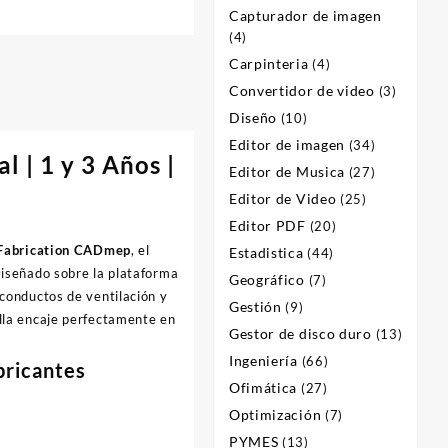
Capturador de imagen
(4)
Carpinteria
(4)
Convertidor de video
(3)
Diseño
(10)
Editor de imagen
(34)
 | 1 y 3 Años |
Editor de Musica
(27)
Editor de Video
(25)
Editor PDF
(20)
Fabrication CADmep
, el
Estadistica
(44)
Diseñado sobre la plataforma
Geográfico
(7)
 conductos de ventilación y
Gestión
(9)
alla encaje perfectamente en
Gestor de disco duro
(13)
Ingeniería
(66)
bricantes
Ofimática
(27)
Optimización
(7)
PYMES
(13)