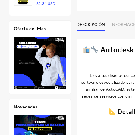
Rango
32.34
USD
20.00 USD.
13.00 USD.
de
precios:
desde
DESCRIPCIÓN
INFORMACI
Oferta del Mes
16.17 USD
hasta
32.34 USD
Autodesk 
Lleva tus diseños conce
software especializado para 
familiar de AutoCAD, este 
redes de servicios con un n
Novedades
Detall