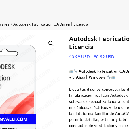
wares
/ Autodesk Fabrication CADmep | Licencia
Autodesk Fabricati
Licencia
Rango
40.99
USD
-
80.99
USD
de
precios
Autodesk Fabrication CADm
desde
y 3 Años | Windows
40.99 
hasta
Lleva tus diseños conceptuales d
80.99 
la fabricación real con
Autodesk
software especializado para cont
mecánicos, eléctricos y de plome
la plataforma familiar de AutoC
permite detallar, estimar y fabri
conductos de ventilación y redes