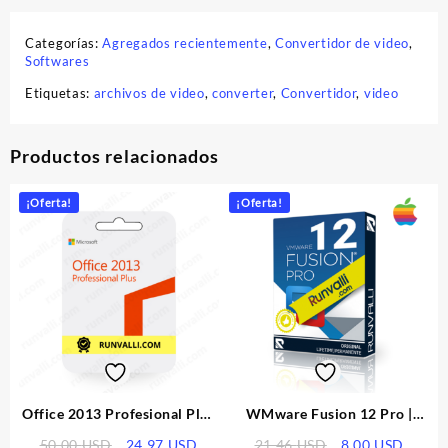
Categorías:
Agregados recientemente
,
Convertidor de video
,
Softwares
Etiquetas:
archivos de video
,
converter
,
Convertidor
,
video
Productos relacionados
¡Oferta!
¡Oferta!
Office 2013 Profesional Plus
WMware Fusion 12 Pro |
| 5 Dispositivo | Windows
Licencia
El
El
El
El
50.00
USD
24.97
USD
21.46
USD
8.00
USD