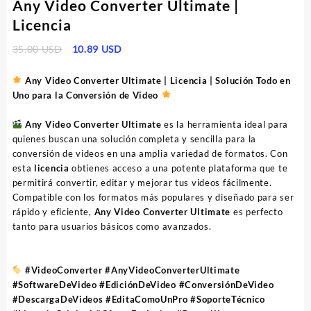
Any Video Converter Ultimate |
Licencia
El
El
35.00
USD
10.89
USD
precio
precio
original
actual
Any Video Converter Ultimate | Licencia | Solución Todo en
era:
es:
Uno para la Conversión de Video
35.00 USD.
10.89 USD.
Any Video Converter Ultimate
es la herramienta ideal para
quienes buscan una solución completa y sencilla para la
conversión de videos en una amplia variedad de formatos. Con
esta
licencia
obtienes acceso a una potente plataforma que te
permitirá convertir, editar y mejorar tus videos fácilmente.
Compatible con los formatos más populares y diseñado para ser
rápido y eficiente,
Any Video Converter Ultimate
es perfecto
tanto para usuarios básicos como avanzados.
#VideoConverter #AnyVideoConverterUltimate
#SoftwareDeVideo #EdiciónDeVideo #ConversiónDeVideo
#DescargaDeVideos #EditaComoUnPro #SoporteTécnico