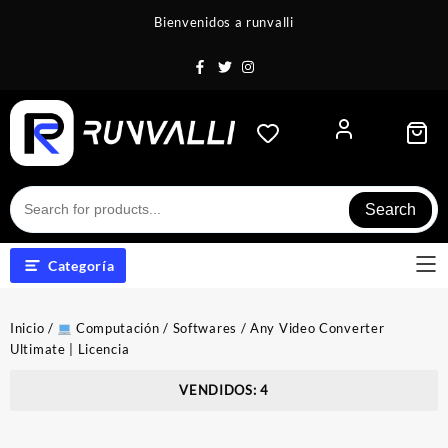
Saltar
Bienvenidos a runvalli
al
contenido
Search
Categoría
Inicio
/
Computación
/
Softwares
/ Any Video Converter
Ultimate | Licencia
VENDIDOS: 4