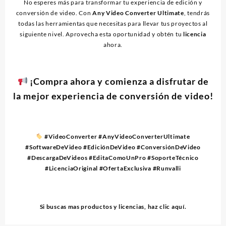
No esperes más para transformar tu experiencia de edición y
conversión de video. Con
Any Video Converter Ultimate
, tendrás
todas las herramientas que necesitas para llevar tus proyectos al
siguiente nivel. Aprovecha esta oportunidad y obtén tu
licencia
ahora.
¡Compra ahora y comienza a disfrutar de
la mejor experiencia de conversión de video!
#VideoConverter #AnyVideoConverterUltimate
#SoftwareDeVideo #EdiciónDeVideo #ConversiónDeVideo
#DescargaDeVideos #EditaComoUnPro #SoporteTécnico
#LicenciaOriginal #OfertaExclusiva #Runvalli
Si buscas mas productos y licencias, haz clic
aquí
.