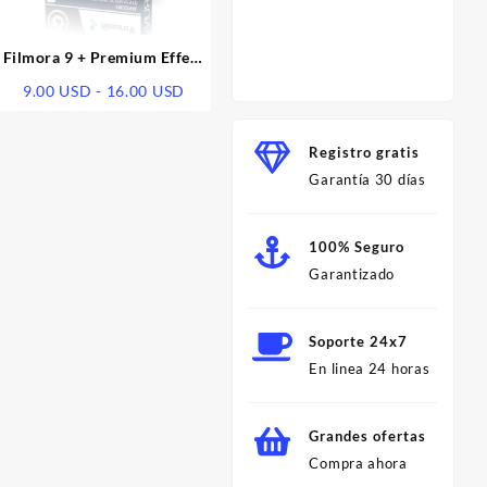
Herram
para C
Profes
Filmora 9 + Premium Effect
Minut
Pack – Garantizado
Rango
9.00
USD
-
16.00
USD
o
de
l
precios:
Registro gratis
desde
Garantía 30 días
 USD.
9.00 USD
hasta
16.00 USD
100% Seguro
Garantizado
Soporte 24x7
En linea 24 horas
Grandes ofertas
Compra ahora