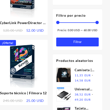
Filtro por precio
CyberLink PowerDirector 18
Ultimate Suite | Licencia
El
El
120.00
USD
52.00
USD
Precio:
0.00 USD
—
60.00 USD
Precio
Precio
o
precio
precio
l
original
actual
mínimo
máximo
Filtrar
¡Oferta!
era:
es:
 USD.
120.00 USD.
52.00 USD.
Productos aleatorios
Camiseta |
Gamesolotl
-
11,35
EUR
Rango
14,58
EUR
de
Universal
precios:
Soporte técnico | Filmora 12
solid state
-
38,52
EUR
desde
Rango
mobile hard
49,20
EUR
El
El
245.00
USD
25.00
USD
11,35
de
disk box
o
precio
precio
EUR
Tarjeta
precios: