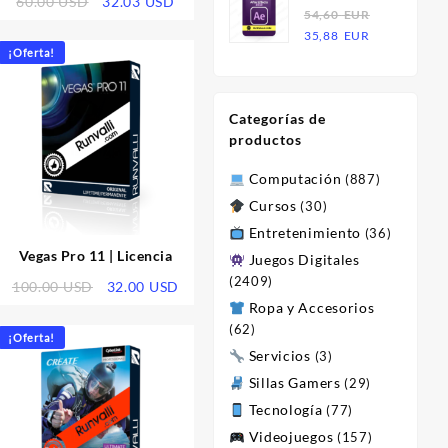
El
El
60.00
USD
32.03
USD
Effects 2023
54,60
EUR
era:
es:
o
precio
precio
El
El
| Licencia
35,88
EUR
54,60
21,36
l
original
actual
¡Oferta!
precio
precio
EUR.
EUR.
era:
es:
original
actual
 USD.
60.00 USD.
32.03 USD.
era:
es:
Categorías de
54,60
35,88
productos
EUR.
EUR.
Computación
(887)
Cursos
(30)
Entretenimiento
(36)
Vegas Pro 11 | Licencia
Juegos Digitales
(2409)
El
El
100.00
USD
32.00
USD
o
precio
precio
Ropa y Accesorios
l
original
actual
(62)
¡Oferta!
era:
es:
Servicios
(3)
 USD.
100.00 USD.
32.00 USD.
Sillas Gamers
(29)
Tecnología
(77)
Videojuegos
(157)