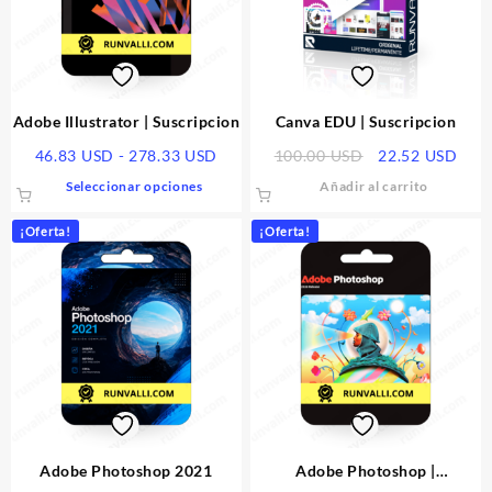
Adobe Illustrator | Suscripcion
Canva EDU | Suscripcion
Rango
El
El
46.83
USD
-
278.33
USD
100.00
USD
22.52
USD
de
precio
prec
Este
Seleccionar opciones
Añadir al carrito
precios:
original
actu
producto
desde
era:
es:
tiene
¡Oferta!
¡Oferta!
46.83 USD
100.00 USD.
22.5
múltiples
hasta
variantes.
278.33 USD
Las
opciones
se
pueden
elegir
en
la
página
Adobe Photoshop 2021
Adobe Photoshop |
de