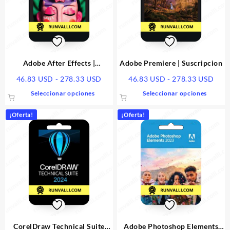
Adobe After Effects |
Adobe Premiere | Suscripcion
Suscripcion
Rango
Ran
46.83
USD
-
278.33
USD
46.83
USD
-
278.33
USD
de
de
Este
Este
Seleccionar opciones
Seleccionar opciones
precios:
prec
producto
produ
desde
desd
tiene
tiene
¡Oferta!
¡Oferta!
46.83 USD
46.8
múltiples
múlti
hasta
hast
variantes.
varia
278.33 USD
278.
Las
Las
opciones
opcio
se
se
pueden
pued
elegir
elegir
en
en
la
la
página
págin
CorelDraw Technical Suite
Adobe Photoshop Elements