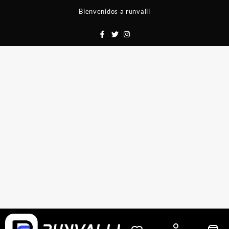
Saltar
Bienvenidos a runvalli
al
contenido