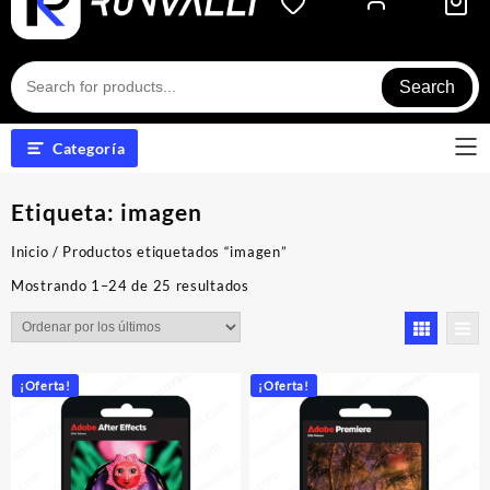
Search
Categoría
Etiqueta:
imagen
Inicio
/ Productos etiquetados “imagen”
Ordenado
Mostrando 1–24 de 25 resultados
por
los
últimos
¡Oferta!
¡Oferta!