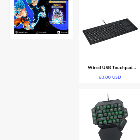
Wired USB Touchpad
Keyboard MC-818 Ultra-thi
60.00
USD
Scissor Feet Mute Built-in
HUB Mini Business Office
Professional