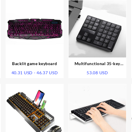
preci
desde
27.8
hasta
67.7
Backlit game keyboard
Multifunctional 35-key
n
Charging Wireless Numeric
Rango
40.31
USD
-
46.37
USD
53.08
USD
Keyboard
de
precios:
desde
40.31 USD
hasta
46.37 USD