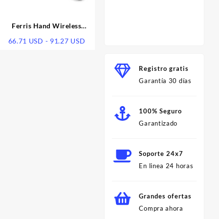
Herram
para C
Profes
Ferris Hand Wireless
Minut
Keyboard And Mouse Color
Rango
66.71
USD
-
91.27
USD
Lipstick Punk Girl Cute
de
Office Keyboard And Mouse
precios:
Registro gratis
desde
Garantía 30 días
66.71 USD
hasta
91.27 USD
100% Seguro
Garantizado
Soporte 24x7
En linea 24 horas
Grandes ofertas
Compra ahora