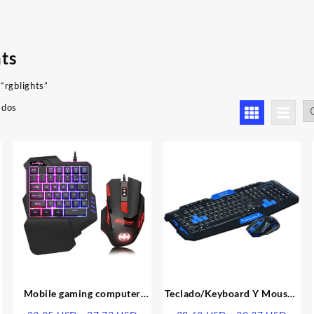
hts
“rgblights”
Ordenado
ados
por
los
últimos
Mobile gaming computer
Teclado/Keyboard Y Mouse |
keyboard
Gaming Hk8100