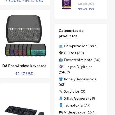
o
Rango
7.81
USD
-
54.37
USD
Effects 2023
60.00
USD
era:
es:
de
El
El
| Licencia
39.43
USD
60.00 USD.
23.47 USD.
os:
precios:
precio
precio
desde
original
actual
9 USD
7.81 USD
era:
es:
hasta
Categorías de
60.00 USD.
39.43 USD.
7 USD
54.37 USD
productos
Computación
(887)
Cursos
(30)
Entretenimiento
(36)
D8 Pro wireless keyboard
Juegos Digitales
(2409)
42.47
USD
Ropa y Accesorios
(62)
Servicios
(3)
Sillas Gamers
(29)
Tecnología
(77)
Videojuegos
(157)