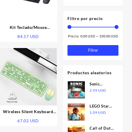
Filtro por precio
Kit Teclado/Mouse
inalámbrico | Clásico 001
o
84.17
USD
Precio:
0.00 USD
—
100.00 USD
Precio
Precio
os:
mínimo
máximo
Filtrar
9 USD
Productos aleatorios
7 USD
Sonic
Frontiers:
2.99
USD
Adventurer's
Treasure Box
LEGO Star
DLC EU PS5
Wireless Silent Keyboard
Wars: The
1.09
USD
CD Key
and Mouse Set Round
Skywalker
o
67.02
USD
Saga -
Call of Duty:
Classic