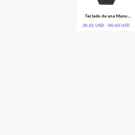
Teclado de una Mano
Alámbrimo | Gaming 001
Ra
20.02
USD
-
80.60
USD
de
pr
de
20
ha
80