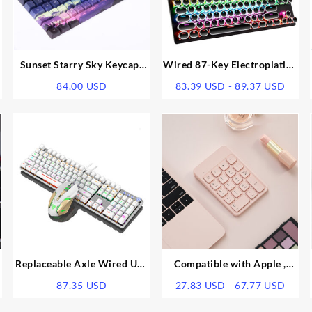
Sunset Starry Sky Keycaps
Wired 87-Key Electroplating
PBT Five-Sided Sublimation
Punk Real Mechanical Blue
Rang
84.00
USD
83.39
USD
-
89.37
USD
Keycaps OEM Mechanical
Axis Gaming Luminous
de
Keyboard Keys Personality
Gaming Keyboard
preci
Compatible With
desde
83.3
hasta
89.3
Replaceable Axle Wired Usb
Compatible with Apple ,
Game Mechanical Keyboard
Charging Wireless Bluetooth
Rang
87.35
USD
27.83
USD
-
67.77
USD
Digital Keyboard Mouse
de
Apple Notebook