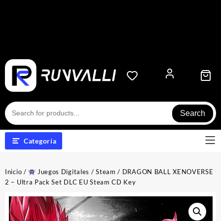
Search
Categoría
Inicio
/
Juegos Digitales
/
Steam
/ DRAGON BALL XENOVERSE
2 – Ultra Pack Set DLC EU Steam CD Key