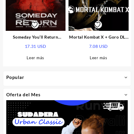
Someday You’ll Return
Mortal Kombat X + Goro DLC
Director’s Cut EU PS5 CD Key
EU Steam CD Key
17.31
USD
7.08
USD
Leer más
Leer más
Popular
Oferta del Mes