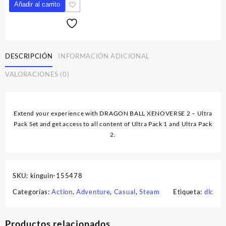
DRAGON
Añadir al carrito
BALL
XENOVERSE
2
-
Ultra
DESCRIPCIÓN
INFORMACIÓN ADICIONAL
Pack
VALORACIONES (0)
Set
DLC
EU
Steam
Extend your experience with DRAGON BALL XENOVERSE 2 – Ultra
CD
Pack Set and get access to all content of Ultra Pack 1 and Ultra Pack
Key
2.
cantidad
SKU:
kinguin-155478
Categorías:
Action
,
Adventure
,
Casual
,
Steam
Etiqueta:
dlc
Productos relacionados