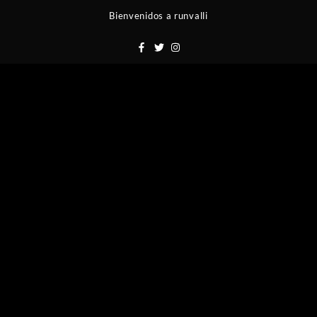
Saltar
Bienvenidos a runvalli
al
contenido