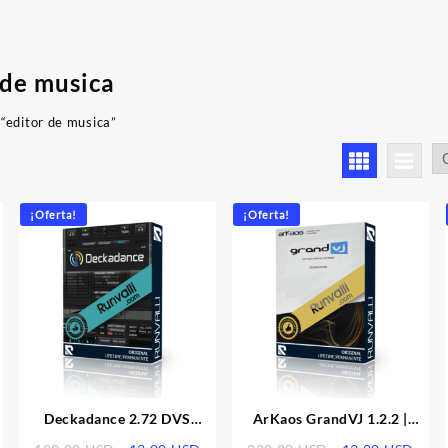
 de musica
“editor de musica”
denado
r
imos
¡Oferta!
¡Oferta!
Deckadance 2.72 DVS
ArKaos GrandVJ 1.2.2 |
Edition | Licencia
Licencia