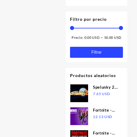
Filtro por precio
Precio:
0.00 USD
—
50.00 USD
Precio
Precio
mínimo
máximo
Filtrar
Productos aleatorios
Spelunky 2
AR XBOX
7.65
USD
One / Xbox
Series X|S
Fortnite -
CD Key
Infinite Drift
12.13
USD
Pack CH
XBOX One /
Fortnite -
Xbox Series