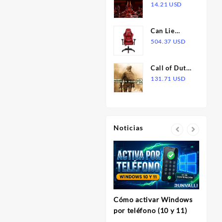
Corrupted
14.21
USD
X|S CD Key
Legends Pack
ZA XBOX
Can Lie
One / Xbox
Down
504.37
USD
Series X|S
Comfortable
CD Key
Home
Call of Duty:
Esports Chair
Modern
131.71
USD
Warfare 2
(2009) Steam
Gift
Noticias
Cómo activar Windows
InVi
por teléfono (10 y 11)
Herram