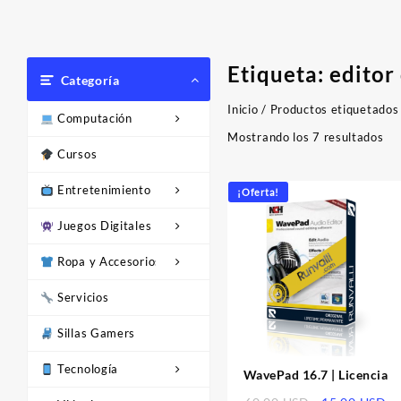
Etiqueta:
editor
Categoría
Inicio
/ Productos etiquetados 
Computación
Or
Mostrando los 7 resultados
Cursos
po
los
Entretenimiento
últ
¡Oferta!
Juegos Digitales
Ropa y Accesorios
Servicios
Sillas Gamers
Tecnología
WavePad 16.7 | Licencia