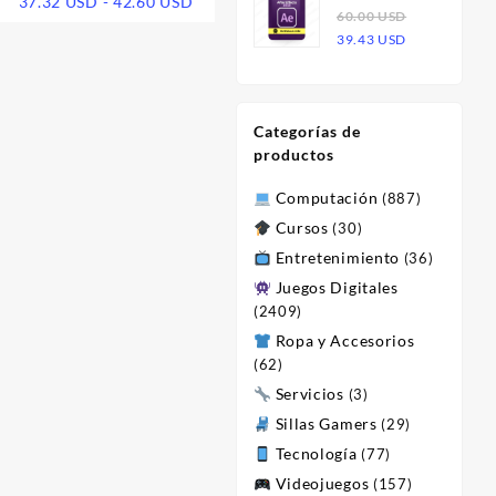
Rango
37.32
USD
-
42.60
USD
Effects 2023
60.00
USD
era:
es:
io
de
El
El
| Licencia
39.43
USD
60.00 USD.
23.47 USD.
al
precios:
precio
precio
desde
original
actual
0 USD.
37.32 USD
era:
es:
hasta
Categorías de
60.00 USD.
39.43 USD.
42.60 USD
productos
Computación
(887)
Cursos
(30)
Entretenimiento
(36)
Juegos Digitales
(2409)
o
Ropa y Accesorios
(62)
Servicios
(3)
USD.
Sillas Gamers
(29)
Tecnología
(77)
Videojuegos
(157)