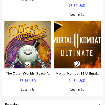
Leer más
Legendary Edition EU Xbox
95.82
USD
Series X|S CD Key
Leer más
The Outer Worlds: Spacer’s
Mortal Kombat 11 Ultimate
Choice Edition EU Xbox
Edition EU PS5 CD Key
57.56
USD
31.81
USD
Series X|S CD Key
Leer más
Leer más
Popular