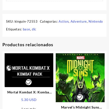
SKU:
kinguin-72553
Categorías:
Action
,
Adventure
,
Nintendo
Etiquetas:
base
,
dlc
Productos relacionados
Mortal Kombat X: Kombat
Pack EU Steam CD Key
5.30
USD
Marvel’s Midnight Suns