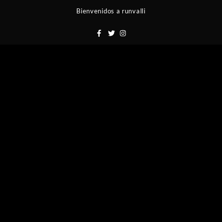
Saltar
Bienvenidos a runvalli
al
contenido