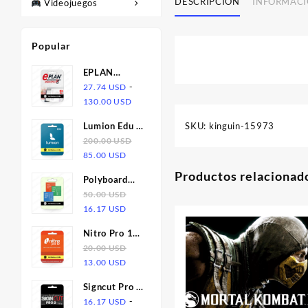
DESCRIPCIÓN
INFORMACI
Videojuegos
Popular
EPLAN
Electric P8
-
27.74
USD
Rango
2.9 | Licencia
130.00
USD
de
SKU:
kinguin-15973
Lumion Edu |
precios:
Licencia | 1
200.00
USD
desde
El
El
Año
85.00
USD
27.74 USD
precio
precio
hasta
Productos relacionad
Polyboard
original
actual
130.00 USD
6.05 +
50.00
USD
era:
es:
El
El
Opticut 5.25
16.17
USD
200.00 USD.
85.00 USD.
precio
precio
+ Optines
Nitro Pro 12
original
actual
2.29 |
| Licencia
20.00
USD
era:
es:
Licencia
El
El
13.00
USD
50.00 USD.
16.17 USD.
precio
precio
Signcut Pro 2
original
actual
| Licencia
-
16.17
USD
era:
es: