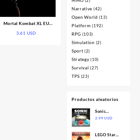
MMO
(2)
Narrative
(42)
Open World
(13)
Mortal Kombat XL EU
Platform
(192)
Steam CD Key
3.61
USD
RPG
(103)
Simulation
(2)
Sport
(2)
Strategy
(10)
Survival
(27)
TPS
(23)
Productos aleatorios
Sonic
Frontiers:
2.99
USD
Adventurer's
Treasure Box
LEGO Star
DLC EU PS5