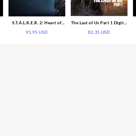
S.T.A.L.K.E.R. 2: Heart of
The Last of Us Part 1 Digital
Chornobyl Deluxe Edition
Deluxe Edition EU PS5 CD
91.95
USD
82.35
USD
PRE-ORDER EU Xbox
Key
Series X|S CD Key