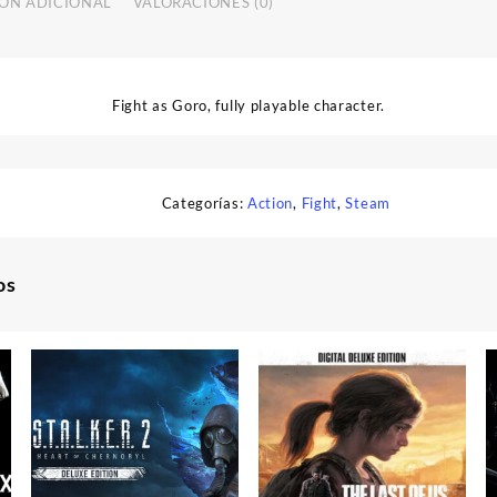
ÓN ADICIONAL
VALORACIONES (0)
Fight as Goro, fully playable character.
Categorías:
Action
,
Fight
,
Steam
os