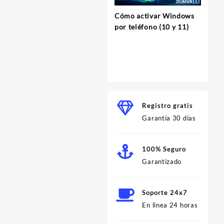
Cómo activar Windows
InVi
por teléfono (10 y 11)
Herram
para C
Profes
Minut
Registro gratis
Garantía 30 días
100% Seguro
Garantizado
Soporte 24x7
En linea 24 horas