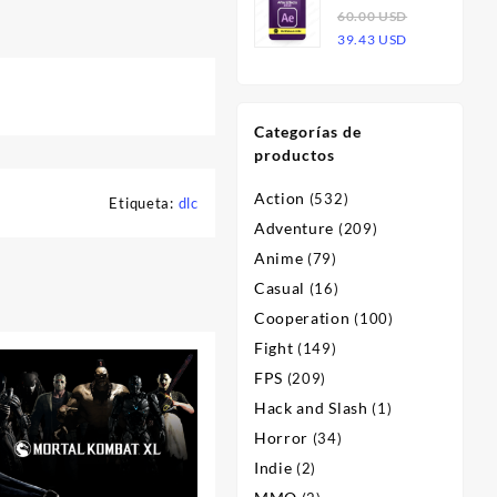
Effects 2023
60.00
USD
era:
es:
El
El
| Licencia
39.43
USD
60.00 USD.
23.47 USD.
precio
precio
original
actual
era:
es:
Categorías de
60.00 USD.
39.43 USD.
productos
Action
(532)
Etiqueta:
dlc
Adventure
(209)
Anime
(79)
Casual
(16)
Cooperation
(100)
Fight
(149)
FPS
(209)
Hack and Slash
(1)
Horror
(34)
Indie
(2)