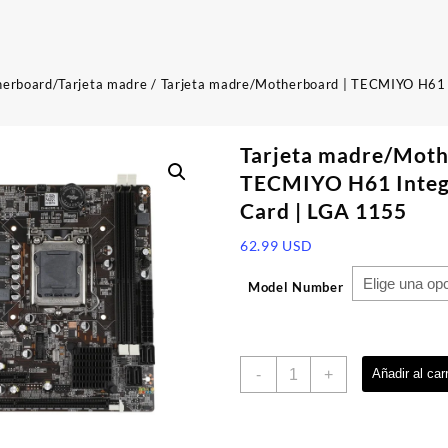
erboard/Tarjeta madre
/ Tarjeta madre/Motherboard | TECMIYO H61 I
Tarjeta madre/Moth
TECMIYO H61 Integ
Card | LGA 1155
62.99
USD
Model Number
Tarjeta
-
+
Añadir al carr
madre/Motherboard
|
TECMIYO