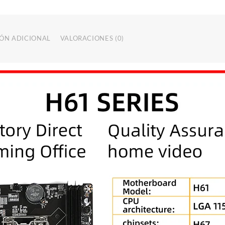
H61
Integrated
Graphics
Card
ÓN ADICIONAL
VALORACIONES (0)
|
LGA
1155
cantidad