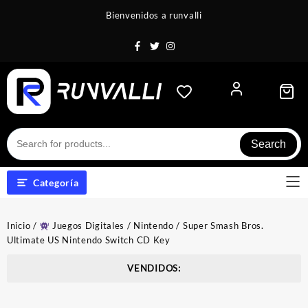
Saltar
Bienvenidos a runvalli
al
contenido
Search
Categoría
Inicio
/
Juegos Digitales
/
Nintendo
/ Super Smash Bros.
Ultimate US Nintendo Switch CD Key
VENDIDOS: