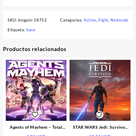
SKU:
kinguin-58752
Categorías:
Action
,
Fight
,
Nintendo
Etiqueta:
base
Productos relacionados
Agents of Mayhem – Total
STAR WARS Jedi: Survivor
Mayhem Bundle EU XBOX
EU Xbox Series X|S CD Key