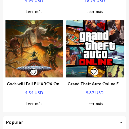
4.99
USD
18.74
USD
One/XBOX Series X|S CD Key
Leer más
Leer más
Gods will Fall EU XBOX One
Grand Theft Auto Online EU
CD Key
Xbox Series X|S CD Key
4.54
USD
9.87
USD
Leer más
Leer más
Popular