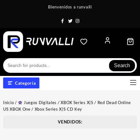
Saltar
Bienvenidos a runvalli
al
contenido
Search
Categoría
Inicio
/
Juegos Digitales
/
XBOX Series X|S
/ Red Dead Online
US XBOX One / Xbox Series X|S CD Key
VENDIDOS: