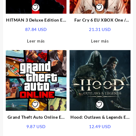
HITMAN 3 Deluxe Edition EU
Far Cry 6 EU XBOX One /
XBOX One / XBOX Series X|S
Xbox Series X|S CD Key
87.84
USD
21.31
USD
CD Key
Leer más
Leer más
Grand Theft Auto Online EU
Hood: Outlaws & Legends EU
Xbox Series X|S CD Key
XBOX One / XBOX Series X|S
9.87
USD
12.49
USD
CD Key