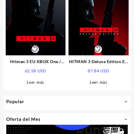
Hitman 3 EU XBOX One /
HITMAN 3 Deluxe Edition EU
XBOX Series X|S CD Key
XBOX One / XBOX Series X|S
62.58
USD
87.84
USD
CD Key
Leer más
Leer más
Popular
Oferta del Mes