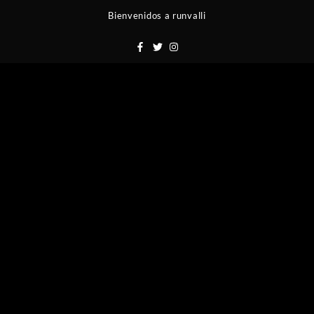
Saltar
Bienvenidos a runvalli
al
contenido