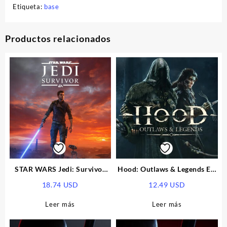
Etiqueta:
base
Productos relacionados
STAR WARS Jedi: Survivor
Hood: Outlaws & Legends EU
EU Xbox Series X|S CD Key
XBOX One / XBOX Series X|S
18.74
USD
12.49
USD
CD Key
Leer más
Leer más