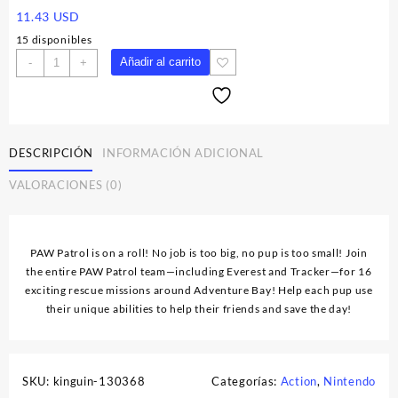
11.43
USD
15 disponibles
PAW
Añadir al carrito
-
+
Patrol:
On
A
Roll!
EU
DESCRIPCIÓN
INFORMACIÓN ADICIONAL
Nintendo
VALORACIONES (0)
Switch
CD
Key
cantidad
PAW Patrol is on a roll! No job is too big, no pup is too small! Join
the entire PAW Patrol team—including Everest and Tracker—for 16
exciting rescue missions around Adventure Bay! Help each pup use
their unique abilities to help their friends and save the day!
SKU:
kinguin-130368
Categorías:
Action
,
Nintendo