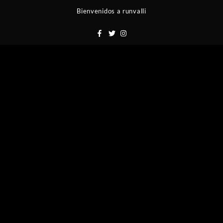
Saltar
Bienvenidos a runvalli
al
contenido