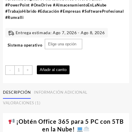
#PowerPoint #OneDrive #AlmacenamientoEnLaNube
#TrabajoHíbrido #Educación #Empresas #SoftwareProfesional
#Runvalli
Entrega estimada: Ago 7, 2026 - Ago 8, 2026
Sistema operativo
Office
Añadir al carrito
-
+
365
Profesional
Plus
DESCRIPCIÓN
INFORMACIÓN ADICIONAL
|
5
VALORACIONES (1)
PC
|
1TB
¡Obtén Office 365 para 5 PC con 5TB
|
en la Nube!
Licencia