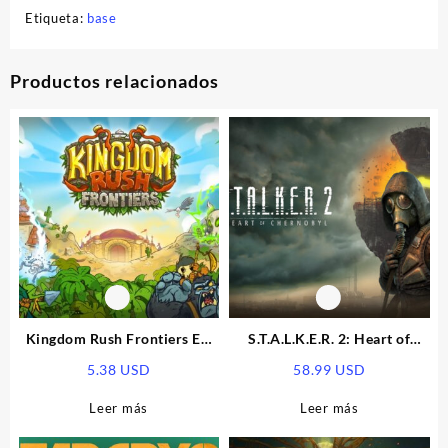
Etiqueta:
base
Productos relacionados
Kingdom Rush Frontiers EU
S.T.A.L.K.E.R. 2: Heart of
XBOX One / Xbox Series X|S
Chornobyl PRE-ORDER EU
5.38
USD
58.99
USD
CD Key
Xbox Series X|S CD Key
Leer más
Leer más