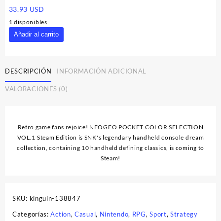
33.93
USD
1 disponibles
NEOGEO
Añadir al carrito
POCKET
COLOR
SELECTION
DESCRIPCIÓN
INFORMACIÓN ADICIONAL
Vol.
2
VALORACIONES (0)
EU
Nintendo
Switch
CD
Retro game fans rejoice! NEOGEO POCKET COLOR SELECTION
Key
VOL.1 Steam Edition is SNK's legendary handheld console dream
cantidad
collection, containing 10 handheld defining classics, is coming to
Steam!
SKU:
kinguin-138847
Categorías:
Action
,
Casual
,
Nintendo
,
RPG
,
Sport
,
Strategy