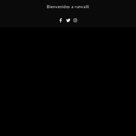
Saltar
Bienvenidos a runvalli
al
contenido