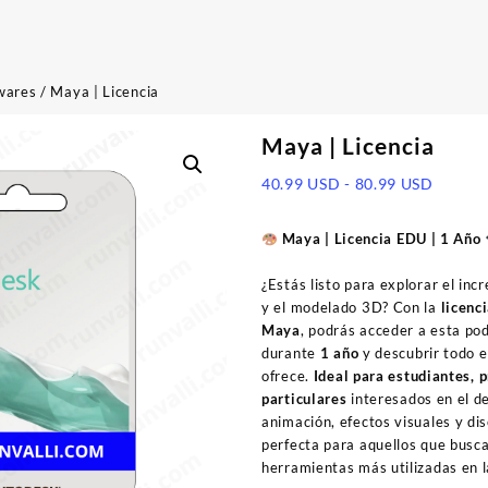
wares
/ Maya | Licencia
Maya | Licencia
Rango
40.99
USD
-
80.99
USD
de
precios
Maya | Licencia EDU | 1 Año
desde
40.99 
¿Estás listo para explorar el inc
hasta
y el modelado 3D? Con la
licenc
80.99 
Maya
, podrás acceder a esta p
durante
1 año
y descubrir todo e
ofrece.
Ideal para estudiantes, 
particulares
interesados en el d
animación, efectos visuales y di
perfecta para aquellos que busc
herramientas más utilizadas en l