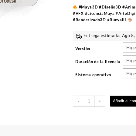
#Maya3D #Diseño3D #Anim
#VFX #LicenciaMaya #ArteDigit
#Renderizado3D #Runvalli
Entrega estimada: Ago 8,
Versión
Duración de la licencia
Sistema operativo
Maya
-
+
Añadir al carr
|
Licencia
cantidad