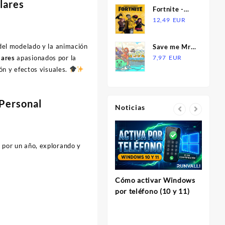
lares
Switch CD
Fortnite -
Key
Anime
12,49
EUR
Legends Pack
DLC EU
del modelado y la animación
Save me Mr
PS4/PS5 CD
Tako:
lares
apasionados por la
7,97
EUR
Key
Definitive
ón y efectos visuales.
Edition EU
Nintendo
Switch CD
 Personal
Noticias
Key
a
por un año, explorando y
Cómo activar Windows
InVi
por teléfono (10 y 11)
Herram
para C
Profes