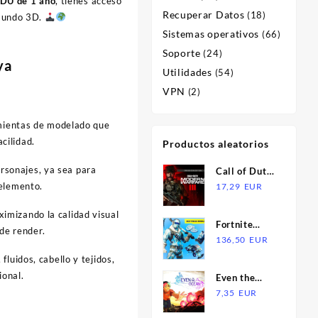
EDU de 1 año
, tienes acceso
Recuperar Datos
(18)
 mundo 3D.
Sistemas operativos
(66)
Soporte
(24)
ya
Utilidades
(54)
VPN
(2)
amientas de modelado que
cilidad.
Productos aleatorios
ersonajes, ya sea para
Call of Duty:
 elemento.
Modern
17,29
EUR
Warfare III
ximizando la calidad visual
Cross-Gen
Fortnite
de render.
Bundle US
Deep Freeze
136,50
EUR
XBOX One /
Bundle US
fluidos, cabello y tejidos,
Xbox Series
PS4 CD Key
ional.
X|S CD Key
Even the
Ocean EU
7,35
EUR
Nintendo