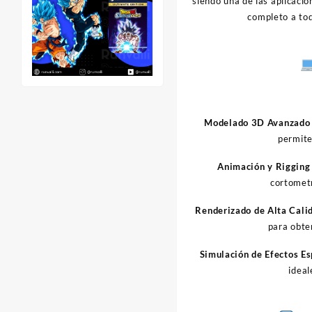
siendo una de las aplicacio
completo a to
Modelado 3D Avanzado
permite
Animación y Rigging
cortometr
Renderizado de Alta Cali
para obte
Simulación de Efectos Es
ideal