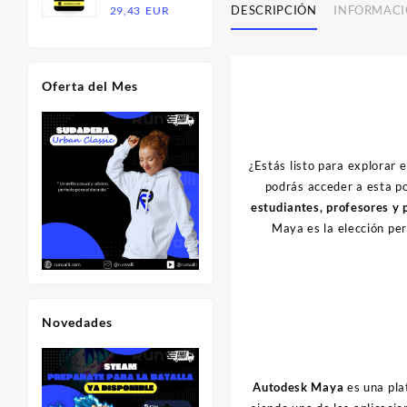
Rango
DESCRIPCIÓN
INFORMACI
29,43
EUR
18,20
11,83
de
EUR.
EUR.
precios:
desde
Oferta del Mes
14,71
EUR
hasta
29,43
EUR
¿Estás listo para explorar 
podrás acceder a esta 
estudiantes, profesores y 
Maya es la elección per
Novedades
Autodesk Maya
es una pla