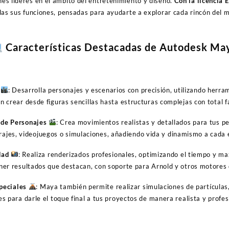
nes líderes en el ámbito del entretenimiento y diseño.
Con la licencia 
das sus funciones, pensadas para ayudarte a explorar cada rincón del
Características Destacadas de Autodesk Ma
: Desarrolla personajes y escenarios con precisión, utilizando herr
n crear desde figuras sencillas hasta estructuras complejas con total fa
 de Personajes
: Crea movimientos realistas y detallados para tus p
ajes, videojuegos o simulaciones, añadiendo vida y dinamismo a cada
dad
: Realiza renderizados profesionales, optimizando el tiempo y ma
ner resultados que destacan, con soporte para Arnold y otros motores 
peciales
: Maya también permite realizar simulaciones de partículas, 
es para darle el toque final a tus proyectos de manera realista y profes