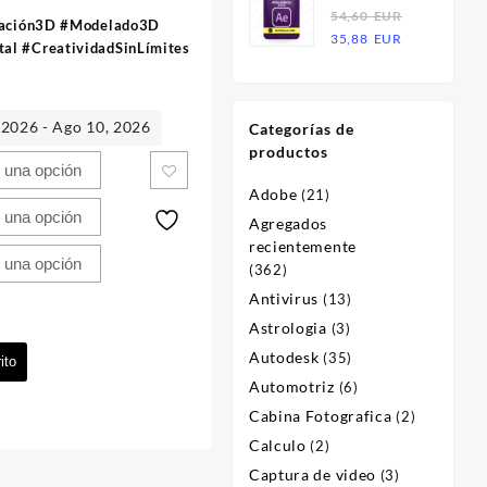
Effects 2023
54,60
EUR
era:
es:
ación3D #Modelado3D
El
El
| Licencia
35,88
EUR
54,60
21,36
al #CreatividadSinLímites
precio
precio
EUR.
EUR.
original
actual
era:
es:
 2026 - Ago 10, 2026
Categorías de
54,60
35,88
productos
EUR.
EUR.
Adobe
(21)
Agregados
recientemente
(362)
Antivirus
(13)
Astrologia
(3)
Autodesk
(35)
ito
Automotriz
(6)
Cabina Fotografica
(2)
Calculo
(2)
Captura de video
(3)