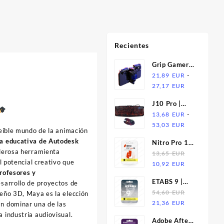
Recientes
Grip Gamer
Alloy Pro |
-
21,89
EUR
Rango
Gatillos de
27,17
EUR
de
Aleación y
J10 Pro |
:
precios:
Joystick para
Teclado
-
13,68
EUR
desde
Celular
Rango
Retroiluminado
53,03
EUR
USD
21,89
reíble mundo de la animación
de
Tricolor +
EUR
ia educativa de Autodesk
Nitro Pro 10
precios:
Mouse
USD
hasta
oderosa herramienta
| Licencia
13,65
EUR
desde
Gamer RGB
27,17
l potencial creativo que
El
El
10,92
EUR
13,68
Luminous
EUR
profesores y
precio
precio
EUR
ETABS 9 |
esarrollo de proyectos de
original
actual
hasta
Suscripcion
54,60
EUR
seño 3D, Maya es la elección
era:
es:
53,03
El
El
21,36
EUR
an dominar una de las
13,65
10,92
EUR
precio
precio
a industria audiovisual.
EUR.
EUR.
Adobe After
original
actual