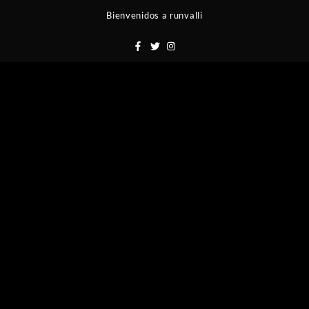
Saltar
Bienvenidos a runvalli
al
contenido