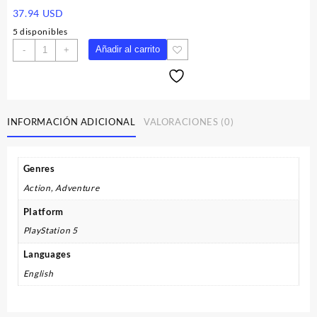
37.94
USD
5 disponibles
Marvel's
Añadir al carrito
-
+
Spider-
Man
Remastered
EU
PS5
INFORMACIÓN ADICIONAL
VALORACIONES (0)
CD
Key
cantidad
Genres
Action, Adventure
Platform
PlayStation 5
Languages
English