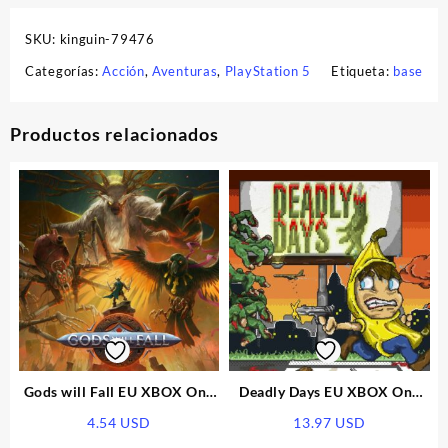
SKU:
kinguin-79476
Categorías:
Acción
,
Aventuras
,
PlayStation 5
Etiqueta:
base
Productos relacionados
Gods will Fall EU XBOX One
Deadly Days EU XBOX One
CD Key
CD Key
4.54
USD
13.97
USD