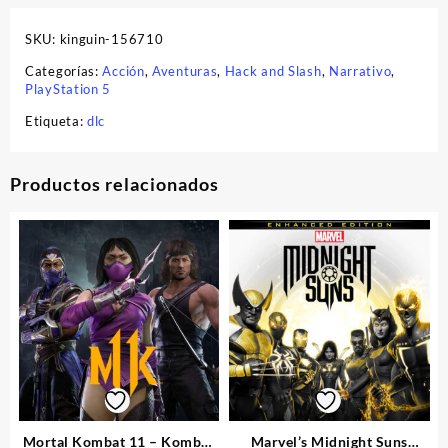
SKU:
kinguin-156710
Categorías:
Acción
,
Aventuras
,
Hack and Slash
,
Narrativo
,
PlayStation 5
Etiqueta:
dlc
Productos relacionados
Mortal Kombat 11 – Kombat
Marvel’s Midnight Suns