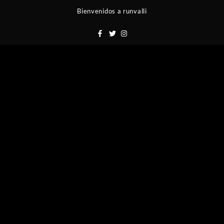
Saltar
Bienvenidos a runvalli
al
contenido