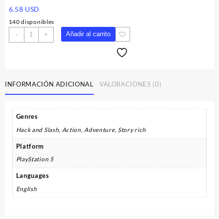
6.58
USD
140 disponibles
Like
Añadir al carrito
-
+
a
Dragon:
Ishin!
-
Preorder
INFORMACIÓN ADICIONAL
VALORACIONES (0)
Bonus
DLC
EU
Genres
PS5
Hack and Slash, Action, Adventure, Story rich
CD
Key
Platform
cantidad
PlayStation 5
Languages
English