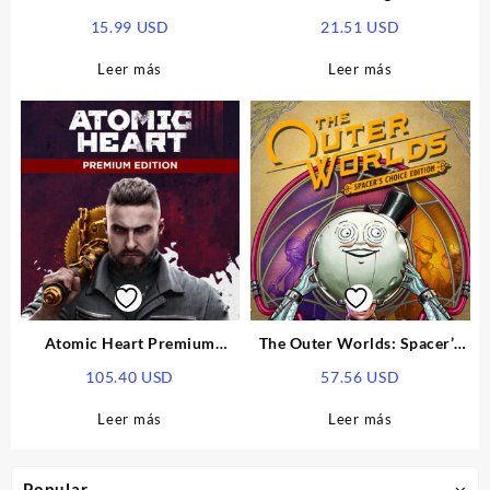
Pack 2 DLC EU Xbox Series
Enhanced Edition EU Xbox
15.99
USD
21.51
USD
X|S CD Key
Series X|S CD Key
Leer más
Leer más
Atomic Heart Premium
The Outer Worlds: Spacer’s
Edition EU XBOX One / Xbox
Choice Edition EU Xbox
105.40
USD
57.56
USD
Series X|S CD Key
Series X|S CD Key
Leer más
Leer más
Popular