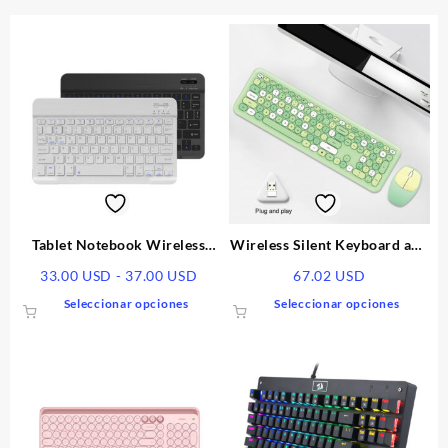
Tablet Notebook Wireless
Wireless Silent Keyboard and
Keyboard And Mouse Set
Mouse Set Round
Rango
33.00
USD
-
37.00
USD
67.02
USD
Bluetooth
de
Este
Este
Seleccionar opciones
Seleccionar opciones
precios:
producto
produ
desde
tiene
tiene
33.00 USD
múltiples
múltip
hasta
variantes.
varian
37.00 USD
Las
Las
opciones
opcio
se
se