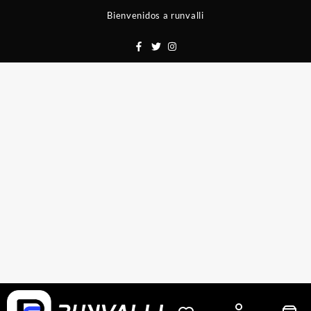
Saltar
Bienvenidos a runvalli
al
contenido