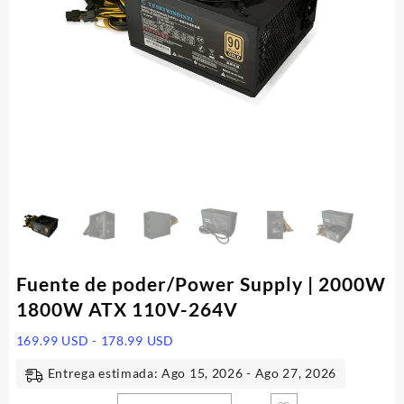
Fuente de poder/Power Supply | 2000W
1800W ATX 110V-264V
Rango
169.99
USD
-
178.99
USD
de
Entrega estimada: Ago 15, 2026 - Ago 27, 2026
precios:
desde