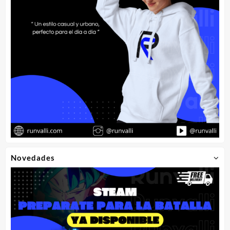
producto
produ
Novedades