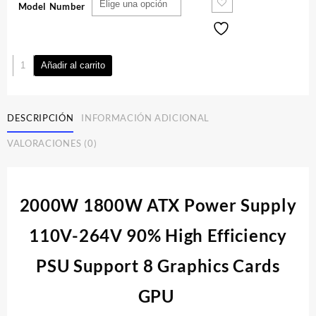
Model Number
169.99 USD
hasta
178.99 USD
Fuente
Añadir al carrito
de
poder/Power
Supply
DESCRIPCIÓN
INFORMACIÓN ADICIONAL
|
2000W
VALORACIONES (0)
1800W
ATX
110V-
264V
2000W 1800W ATX Power Supply
cantidad
110V-264V 90% High Efficiency
PSU Support 8 Graphics Cards
GPU