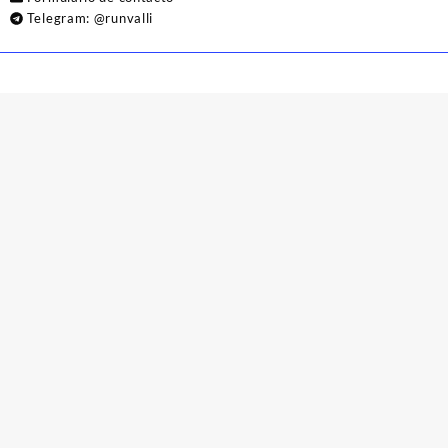
Telegram:
@runvalli
© 2026
Runvalli