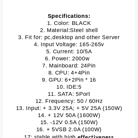
Specifications:
1. Color: BLACK
2. Material:Steel shell
3. Fit for: pc,desktop and other Server
4. Input Voltage: 165-265v
5. Current: 10/5A
6. Power: 2000w
7. Mainboard: 24Pin
8. CPU: 4+4Pin
9. GPU: 6+2Pin * 16
10. IDE:5
11. SATA: 5Port
12. Frequency: 50 / 60Hz
13. Input: + 3.3V 25A; + 5V 25A (150W)
14. + 12V 50A (1600W)
15. -12V 0.5A (150W)
16. + 5VSB 2.0A (100W)
effectiveness
17: stable with high