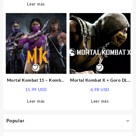
Leer más
Mortal Kombat 11 – Kombat
Mortal Kombat X + Goro DLC
Pack 2 DLC EU Xbox Series
Steam CD Key
15.99
USD
6.98
USD
X|S CD Key
Leer más
Leer más
Popular