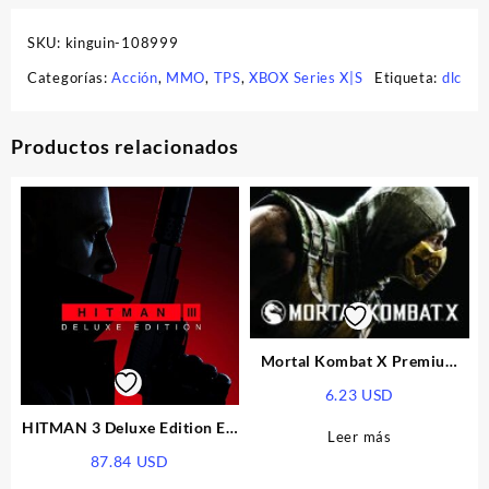
SKU:
kinguin-108999
Categorías:
Acción
,
MMO
,
TPS
,
XBOX Series X|S
Etiqueta:
dlc
Productos relacionados
Mortal Kombat X Premium
Edition EU Steam CD Key
6.23
USD
HITMAN 3 Deluxe Edition EU
Leer más
XBOX One / XBOX Series X|S
87.84
USD
CD Key