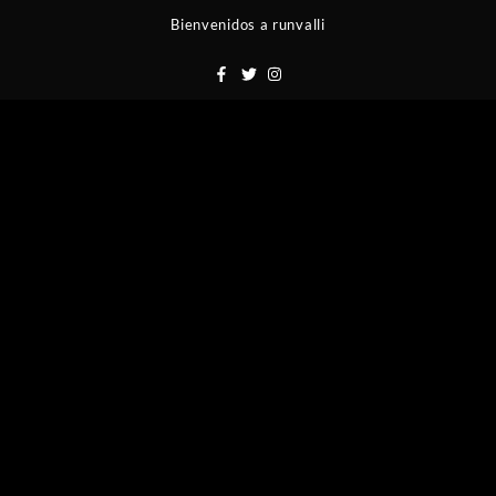
Saltar
Bienvenidos a runvalli
al
contenido