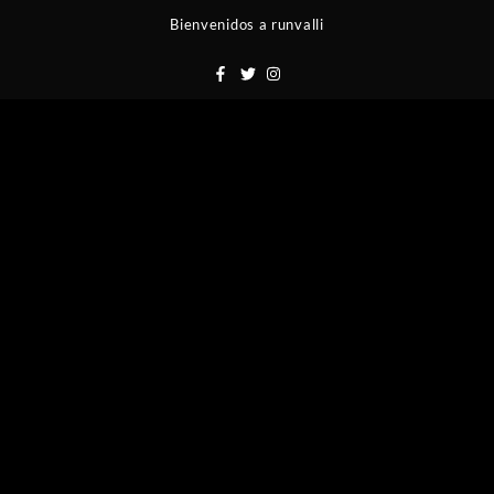
Saltar
Bienvenidos a runvalli
al
contenido