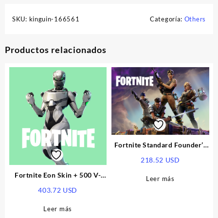
SKU:
kinguin-166561
Categoría:
Others
Productos relacionados
Fortnite Standard Founder’s
Pack XBOX One CD Key
218.52
USD
Fortnite Eon Skin + 500 V-
Leer más
Bucks XBOX ONE CD Key
403.72
USD
Leer más