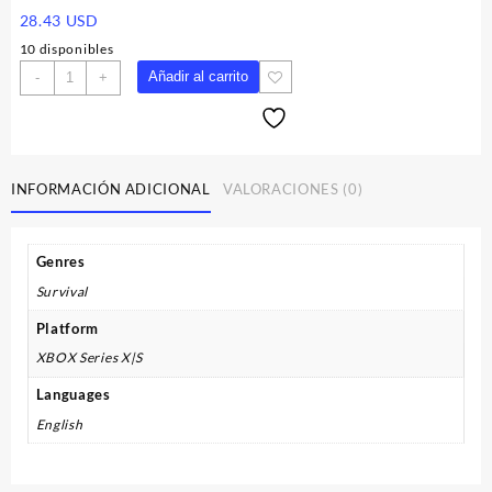
28.43
USD
10 disponibles
Fortnite
Añadir al carrito
-
+
-
5000
V-
Bucks
XBOX
INFORMACIÓN ADICIONAL
VALORACIONES (0)
One
/
Xbox
Genres
Series
Survival
X|S
Account
Platform
cantidad
XBOX Series X|S
Languages
English