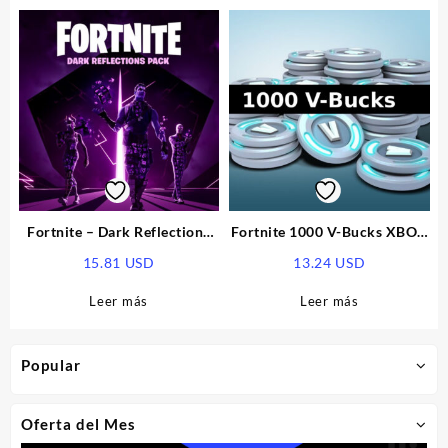
Fortnite – Dark Reflections
Fortnite 1000 V-Bucks XBOX
Pack US XBOX One CD Key
One CD Key
15.81
USD
13.24
USD
Leer más
Leer más
Popular
Oferta del Mes