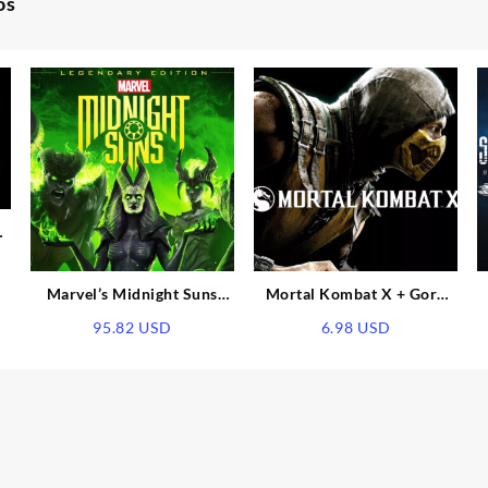
os
t
Marvel’s Midnight Suns
Mortal Kombat X + Goro
Legendary Edition EU Xbox
DLC Steam CD Key
95.82
USD
6.98
USD
Series X|S CD Key