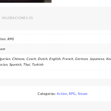
VALORACIONES (0)
tion, RPG
eam
garian, Chinese, Czech, Dutch, English, French, German, Japanese, Kor
sian, Spanish, Thai, Turkish
Categorías:
Action
,
RPG
,
Steam