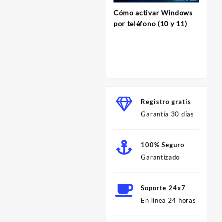
Cómo activar Windows
InVi
por teléfono (10 y 11)
Herram
para C
Profes
Minut
Registro gratis
Garantía 30 días
100% Seguro
Garantizado
Soporte 24x7
En linea 24 horas