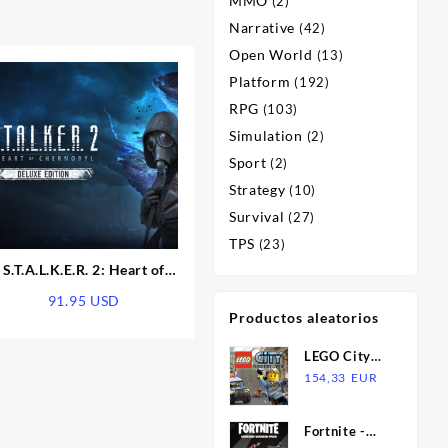
MMO
(2)
Narrative
(42)
Open World
(13)
Platform
(192)
RPG
(103)
Simulation
(2)
Sport
(2)
Strategy
(10)
Survival
(27)
TPS
(23)
S.T.A.L.K.E.R. 2: Heart of
Chornobyl Deluxe Edition
91.95
USD
PRE-ORDER EU Xbox
Productos aleatorios
Series X|S CD Key
LEGO City
Undercover
154,33
EUR
EU Nintendo
Switch CD
Fortnite -
Key