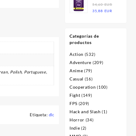
Effects 2023
54,60
EUR
era:
es:
El
El
| Licencia
35,88
EUR
54,60
21,36
precio
precio
EUR.
EUR.
original
actual
era:
es:
Categorías de
54,60
35,88
productos
EUR.
EUR.
Action
(532)
Adventure
(209)
Anime
(79)
ean, Polish, Portuguese,
Casual
(16)
Cooperation
(100)
Fight
(149)
FPS
(209)
Hack and Slash
(1)
Etiqueta:
dlc
Horror
(34)
Indie
(2)