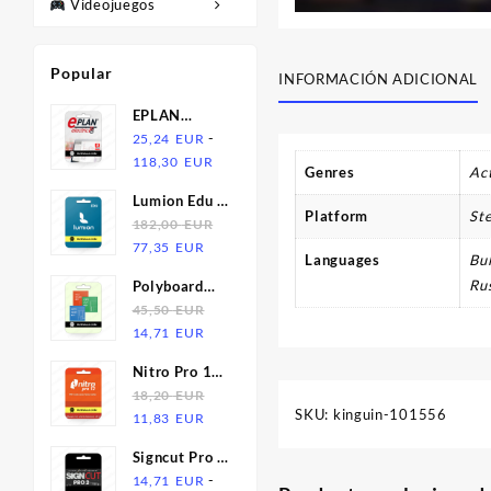
Videojuegos
Popular
INFORMACIÓN ADICIONAL
EPLAN
Electric P8
-
25,24
EUR
Rango
2.9 | Licencia
118,30
EUR
Genres
Ac
de
Lumion Edu |
precios:
Platform
St
Licencia | 1
182,00
EUR
desde
El
El
Año
77,35
EUR
25,24
Languages
Bul
precio
precio
EUR
Rus
Polyboard
original
actual
hasta
6.05 +
45,50
EUR
era:
es:
118,30
El
El
Opticut 5.25
14,71
EUR
182,00
77,35
EUR
precio
precio
+ Optines
EUR.
EUR.
Nitro Pro 12
original
actual
2.29 |
| Licencia
18,20
EUR
era:
es:
Licencia
SKU:
kinguin-101556
El
El
11,83
EUR
45,50
14,71
precio
precio
EUR.
EUR.
Signcut Pro 2
original
actual
| Licencia
-
14,71
EUR
era:
es: