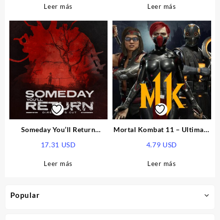
Leer más
Leer más
Someday You’ll Return
Mortal Kombat 11 – Ultimate
Director’s Cut EU PS5 CD Key
Time Warriors Skin Pack DLC
17.31
USD
4.79
USD
EU PS5 CD Key
Leer más
Leer más
Popular