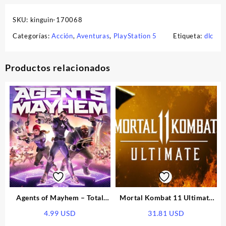
SKU:
kinguin-170068
Categorías:
Acción
,
Aventuras
,
PlayStation 5
Etiqueta:
dlc
Productos relacionados
Agents of Mayhem – Total
Mortal Kombat 11 Ultimate
Mayhem Bundle EU XBOX
Edition EU PS5 CD Key
4.99
USD
31.81
USD
One/XBOX Series X|S CD Key