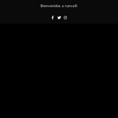
Saltar
Bienvenidos a runvalli
al
contenido