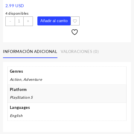
2.99
USD
4 disponibles
Crash
Añadir al carrito
-
+
Team
Rumble
-
Pre-
Order
INFORMACIÓN ADICIONAL
VALORACIONES (0)
Bonus
DLC
PS5
Genres
CD
Action, Adventure
Key
cantidad
Platform
PlayStation 5
Languages
English