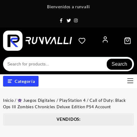
Saltar
Bienvenidos a runvalli
al
contenido
Search
Categoría
Inicio
/
Juegos Digitales
/
PlayStation 4
/ Call of Duty: Black
Ops III Zombies Chronicles Deluxe Edition PS4 Account
VENDIDOS: