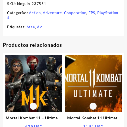
SKU:
kinguin-237551
Categorías:
Action
,
Adventure
,
Cooperation
,
FPS
,
PlayStation
4
Etiquetas:
base
,
dlc
Productos relacionados
Mortal Kombat 11 – Ultimate
Mortal Kombat 11 Ultimate
Time Warriors Skin Pack DLC
Edition EU PS5 CD Key
4.79
USD
31.81
USD