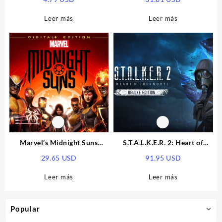
EU PS5 CD Key
Leer más
Leer más
Marvel’s Midnight Suns
S.T.A.L.K.E.R. 2: Heart of
Digital+ Edition EU Xbox
Chornobyl Deluxe Edition
29.65
USD
91.95
USD
Series X|S CD Key
PRE-ORDER EU Xbox Series
X|S CD Key
Leer más
Leer más
Popular