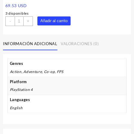
69.53
USD
3 disponibles
Call
Añadir al carrito
-
+
of
Duty:
Black
INFORMACIÓN ADICIONAL
VALORACIONES (0)
Ops
III
Zombies
Genres
Chronicles
Deluxe
Action, Adventure, Co-op, FPS
Edition
Platform
PS4
Account
PlayStation 4
cantidad
Languages
English