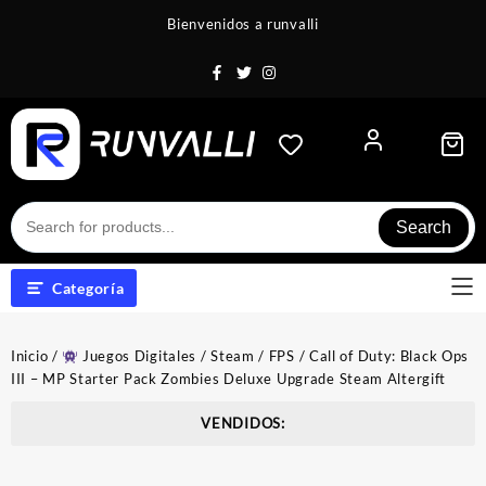
Saltar
Bienvenidos a runvalli
al
contenido
Search
Categoría
Inicio
/
Juegos Digitales
/
Steam
/
FPS
/ Call of Duty: Black Ops
III – MP Starter Pack Zombies Deluxe Upgrade Steam Altergift
VENDIDOS: