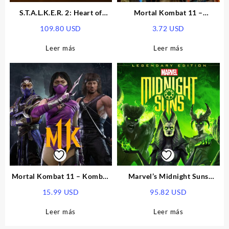
S.T.A.L.K.E.R. 2: Heart of
Mortal Kombat 11 –
Chornobyl Ultimate Edition
Aftermath DLC EU Steam CD
109.80
USD
3.72
USD
PRE-ORDER EU Xbox Series
Key
X|S CD Key
Leer más
Leer más
Mortal Kombat 11 – Kombat
Marvel’s Midnight Suns
Pack 2 DLC EU Xbox Series
Legendary Edition EU Xbox
15.99
USD
95.82
USD
X|S CD Key
Series X|S CD Key
Leer más
Leer más