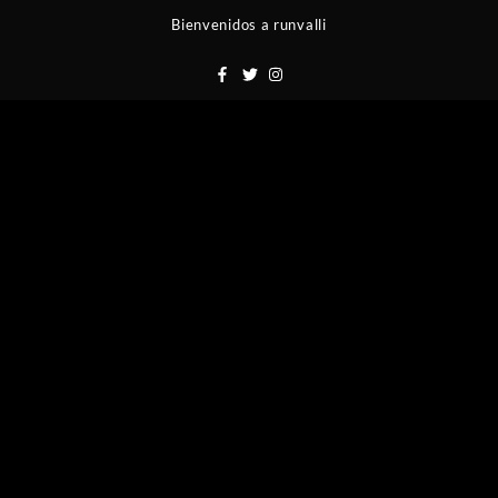
Saltar
Bienvenidos a runvalli
al
contenido