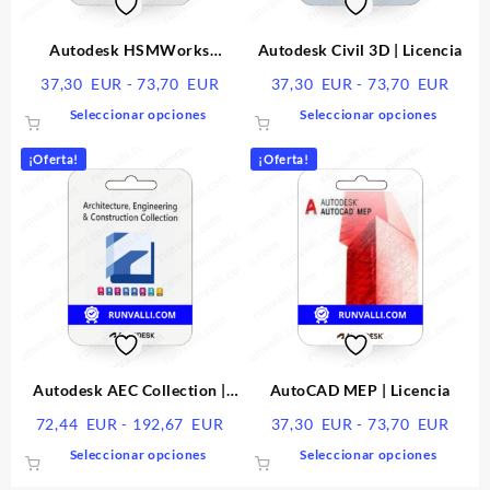
Autodesk HSMWorks
Autodesk Civil 3D | Licencia
Ultimate | Licencia
Rango
Rang
37,30
EUR
-
73,70
EUR
37,30
EUR
-
73,70
EUR
de
de
Este
Este
Seleccionar opciones
Seleccionar opciones
precios:
preci
producto
produ
desde
desd
tiene
tiene
¡Oferta!
¡Oferta!
37,30
37,3
múltiples
múltip
EUR
EUR
variantes.
varian
hasta
hasta
Las
Las
73,70
73,7
opciones
opcio
EUR
EUR
se
se
pueden
puede
elegir
elegir
en
en
la
la
página
págin
Autodesk AEC Collection |
AutoCAD MEP | Licencia
de
de
Licencia
Rango
Rang
72,44
EUR
-
192,67
EUR
37,30
EUR
-
73,70
EUR
producto
produ
de
de
Este
Este
Seleccionar opciones
Seleccionar opciones
precios:
preci
producto
produ