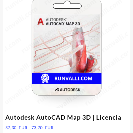
Autodesk AutoCAD Map 3D | Licencia
Rango
37,30
EUR
-
73,70
EUR