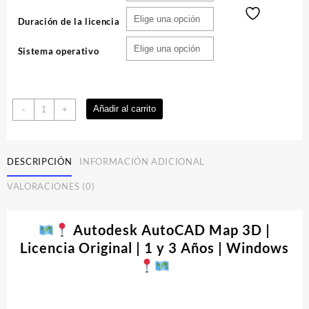
Duración de la licencia
Sistema operativo
Autodesk
Añadir al carrito
-
+
AutoCAD
Map
3D
DESCRIPCIÓN
INFORMACIÓN ADICIONAL
|
Licencia
VALORACIONES (0)
cantidad
Autodesk AutoCAD Map 3D |
Licencia Original | 1 y 3 Años | Windows