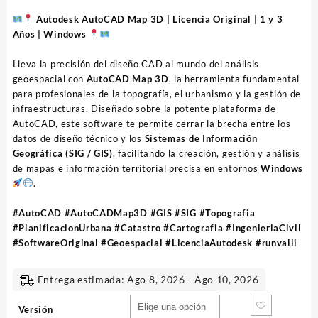
de
precios:
Autodesk AutoCAD Map 3D | Licencia Original | 1 y 3
desde
Años | Windows
37,30
EUR
Lleva la precisión del diseño CAD al mundo del análisis
hasta
geoespacial con
AutoCAD Map 3D
, la herramienta fundamental
73,70
para profesionales de la topografía, el urbanismo y la gestión de
EUR
infraestructuras. Diseñado sobre la potente plataforma de
AutoCAD, este software te permite cerrar la brecha entre los
datos de diseño técnico y los
Sistemas de Información
Geográfica (SIG / GIS)
, facilitando la creación, gestión y análisis
de mapas e información territorial precisa en entornos
Windows
.
#AutoCAD #AutoCADMap3D #GIS #SIG #Topografia
#PlanificacionUrbana #Catastro #Cartografia #IngenieriaCivil
#SoftwareOriginal #Geoespacial #LicenciaAutodesk #runvalli
Entrega estimada: Ago 8, 2026 - Ago 10, 2026
Versión