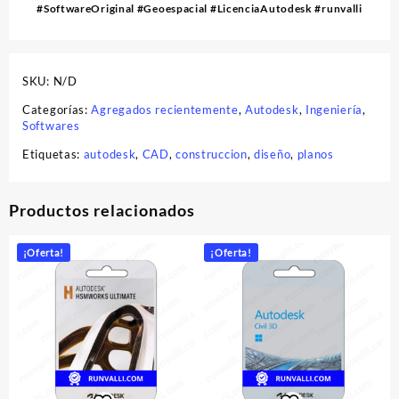
#SoftwareOriginal #Geoespacial #LicenciaAutodesk #runvalli
SKU:
N/D
Categorías:
Agregados recientemente
,
Autodesk
,
Ingeniería
,
Softwares
Etiquetas:
autodesk
,
CAD
,
construccion
,
diseño
,
planos
Productos relacionados
¡Oferta!
¡Oferta!