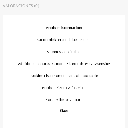
Student
VALORACIONES (0)
Cartoon
Tablet
Computer
cantidad
Product information:
Color: pink, green, blue, orange
Screen size: 7 inches
Additional features: support Bluetooth, gravity sensing
Packing List: charger, manual, data cable
Product Size: 190*129*11
Battery life: 5-7 hours
Size: