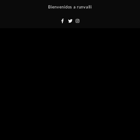
Saltar
Bienvenidos a runvalli
al
contenido