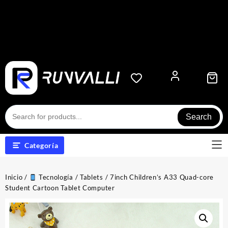
Search
Categoría
Inicio
/
Tecnología
/
Tablets
/ 7inch Children’s A33 Quad-core
Student Cartoon Tablet Computer