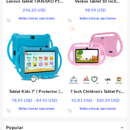
Lenovo Tablet TIANJIAO P11
Veidoo Tablet 10 inch
/K11, 4G /6G, 64G /128GB,
Android 10.0 Quad-Core
296.20
USD
98.99
USD
Android 11
32GB ROM
Este
Este
Seleccionar opciones
Seleccionar opciones
producto
produ
tiene
tiene
múltiples
múltip
variantes.
varian
Las
Las
opciones
opcio
se
se
pueden
puede
elegir
elegir
en
en
la
la
página
págin
Tablet Kids 7″ | Protector |
7 Inch Children’s Tablet Pc
de
de
Quad Core | Android 8.1 |
Smart Tutoring Machine
Rango
Rang
78.95
USD
-
84.95
USD
92.81
USD
-
100.39
USD
producto
produ
Runvalli
de
de
Este
Este
Seleccionar opciones
Seleccionar opciones
precios:
preci
producto
produ
desde
desd
tiene
tiene
78.95 USD
92.8
múltiples
múltip
Popular