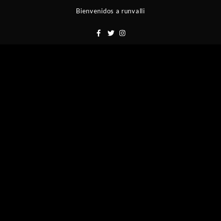
Saltar
Bienvenidos a runvalli
al
contenido