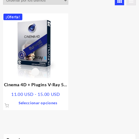
¡Oferta!
Cinema 4D + Plugins V-Ray 5 –
Garantizado
Rango
11.00
USD
-
15.00
USD
de
Este
Seleccionar opciones
precios:
producto
desde
tiene
11.00 USD
múltiples
hasta
variantes.
15.00 USD
Las