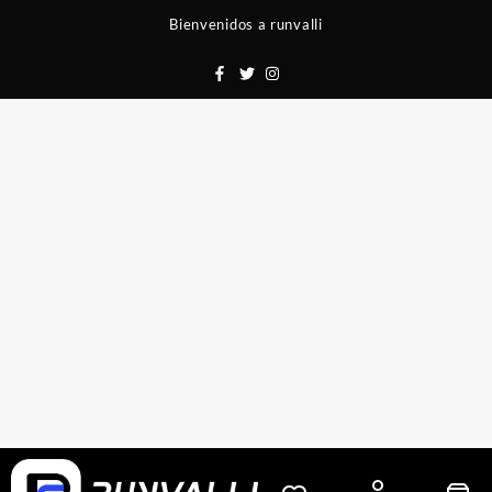
Saltar
Bienvenidos a runvalli
al
contenido