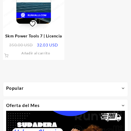
Skm Power Tools 7 | Licencia
El
El
350.00
USD
32.03
USD
precio
precio
Añadir al carrito
original
actual
era:
es:
350.00 USD.
32.03 USD.
Popular
Oferta del Mes