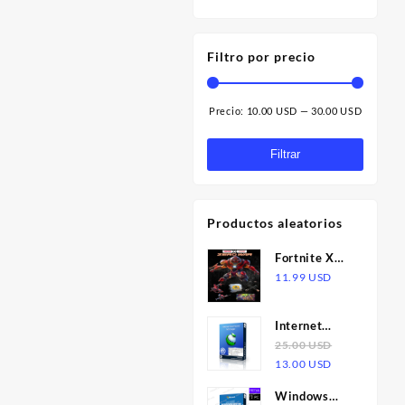
Filtro por precio
Precio:
10.00 USD
—
30.00 USD
Precio
Precio
mínimo
máximo
Filtrar
Productos aleatorios
Fortnite X
Marvel -
11.99
USD
Zero War
Collection
Internet
Bundle DLC
Download
25.00
USD
Epic Games
El
El
Manager
13.00
USD
CD Key
precio
precio
6.38 -
Windows
original
actual
Licencia