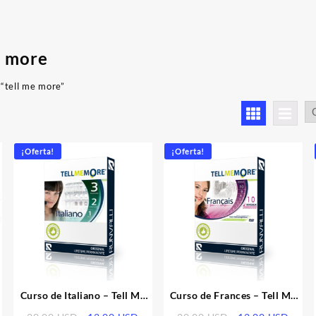
e more
“tell me more”
denado
r
imos
¡Oferta!
¡Oferta!
Curso de Italiano – Tell Me
Curso de Frances – Tell Me
More 10 Performance
More 10 Performance