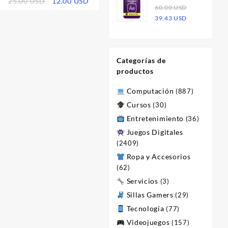
El
El
25.00
USD
12.00
USD
Effects 2023
60.00
USD
era:
es:
o
precio
precio
El
El
| Licencia
39.43
USD
60.00 USD.
23.47 USD.
l
original
actual
precio
precio
era:
es:
original
actual
 USD.
25.00 USD.
12.00 USD.
era:
es:
Categorías de
60.00 USD.
39.43 USD.
productos
Computación
(887)
Cursos
(30)
Entretenimiento
(36)
Juegos Digitales
(2409)
Ropa y Accesorios
(62)
Servicios
(3)
Sillas Gamers
(29)
Tecnología
(77)
Videojuegos
(157)