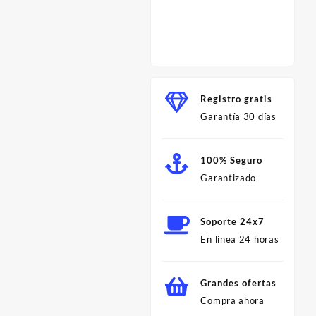
Herram
para C
Profes
Minut
Registro gratis
Garantía 30 días
100% Seguro
Garantizado
Soporte 24x7
En linea 24 horas
Grandes ofertas
Compra ahora