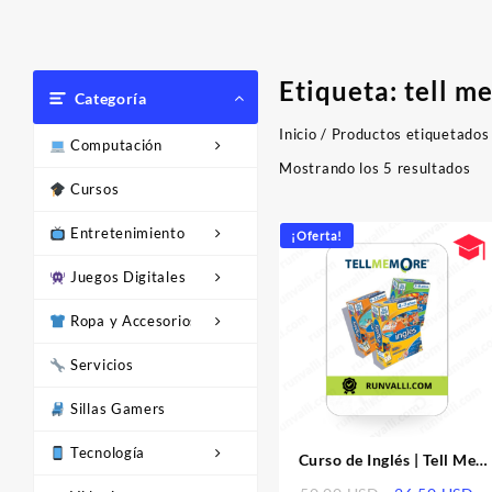
Etiqueta:
tell m
Categoría
Inicio
/ Productos etiquetados 
Computación
Or
Mostrando los 5 resultados
Cursos
po
los
Entretenimiento
últ
¡Oferta!
Juegos Digitales
Ropa y Accesorios
Servicios
Sillas Gamers
Tecnología
Curso de Inglés | Tell Me
More Kids