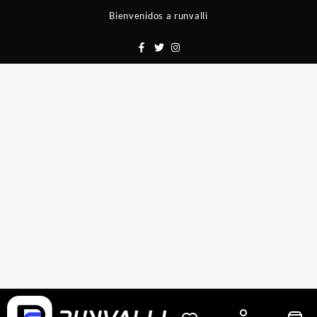
Saltar
Bienvenidos a runvalli
al
contenido