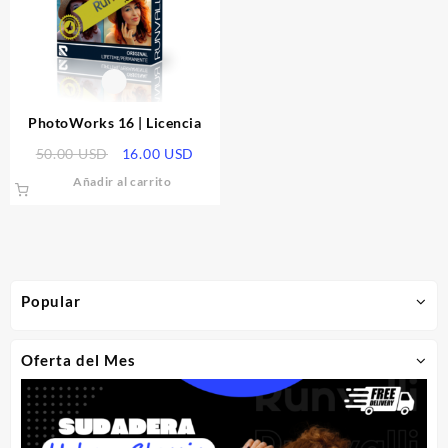
PhotoWorks 16 | Licencia
El
El
50.00
USD
16.00
USD
precio
precio
Añadir al carrito
original
actual
era:
es:
50.00 USD.
16.00 USD.
Popular
Oferta del Mes