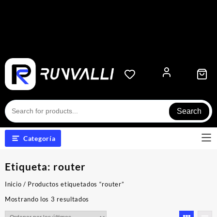
Search
Categoría
Etiqueta:
router
Inicio
/ Productos etiquetados “router”
Ordenado
Mostrando los 3 resultados
por