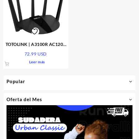
opciones
opcio
se
se
pueden
pued
elegir
elegir
en
en
la
la
página
págin
TOTOLINK | A3100R AC1200
de
de
Wireless | MU-MIMO
72.99
USD
producto
produ
Leer más
Popular
Oferta del Mes