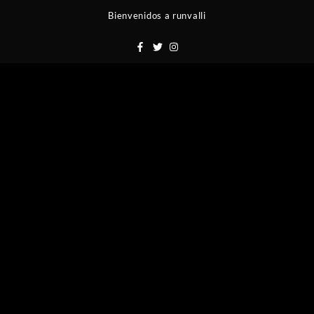
Saltar
Bienvenidos a runvalli
al
contenido