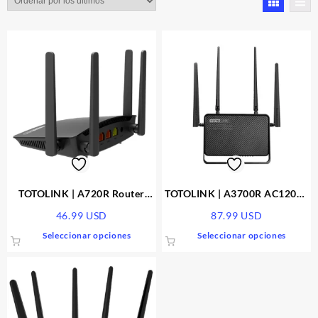
los
últimos
TOTOLINK | A720R Router
TOTOLINK | A3700R AC1200 |
Wifi | 5G Wireless
Wireless | 1167Mbps | MU-
46.99
USD
87.99
USD
MIMO
Este
Este
Seleccionar opciones
Seleccionar opciones
producto
produ
tiene
tiene
múltiples
múlti
variantes.
varia
Las
Las