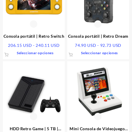
Consola portátil | Retro Switch
Consola portátil | Retro Dream
Rango
Rang
206.15
USD
-
240.11
USD
74.90
USD
-
92.73
USD
de
de
Este
Este
Seleccionar opciones
Seleccionar opciones
precios:
preci
producto
produc
desde
desd
tiene
tiene
206.15 USD
74.9
múltiples
múltipl
hasta
hasta
variantes.
variant
240.11 USD
92.7
Las
Las
opciones
opcione
se
se
pueden
pueden
elegir
elegir
en
en
la
la
página
página
HDD Retro Game | 5 TB |
Mini Consola de Videojuegos