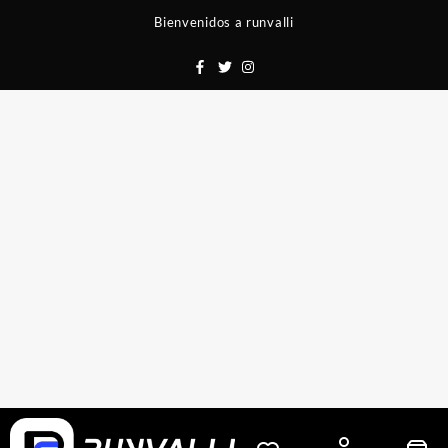
Saltar
Bienvenidos a runvalli
al
contenido