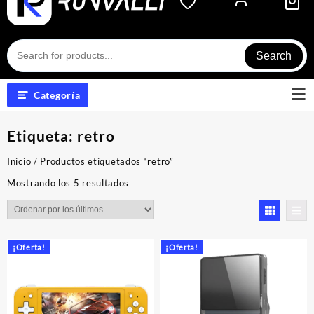
Search
Categoría
Etiqueta:
retro
Inicio
/ Productos etiquetados “retro”
Ordenado
Mostrando los 5 resultados
por
los
últimos
¡Oferta!
¡Oferta!