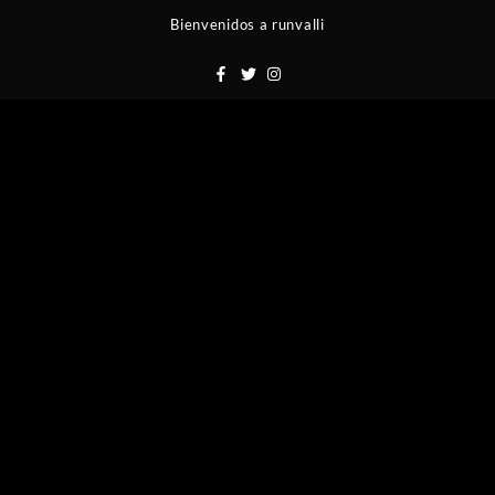
Saltar
Bienvenidos a runvalli
al
contenido