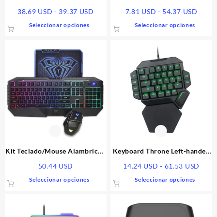
de
de
Gaming Hk8100
Gaming 001
Rango
Rang
38.69
USD
-
39.37
USD
7.81
USD
-
54.37
USD
producto
produ
de
de
Este
Este
Seleccionar opciones
Seleccionar opciones
precios:
preci
producto
produ
desde
desde
tiene
tiene
38.69 USD
7.81 
múltiples
múlti
hasta
hasta
variantes.
varia
39.37 USD
54.37
Las
Las
opciones
opcio
se
se
pueden
pued
elegir
elegir
en
en
la
la
página
págin
Kit Teclado/Mouse Alambrico |
Keyboard Throne Left-handed
de
de
Gaming 002
Small
Rang
50.44
USD
14.24
USD
-
61.53
USD
producto
produ
de
Este
Este
Seleccionar opciones
Seleccionar opciones
preci
producto
produ
desd
tiene
tiene
14.2
múltiples
múlti
hasta