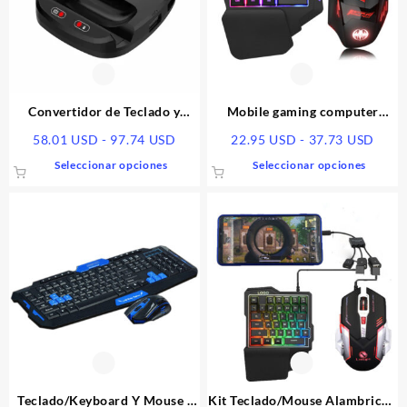
Convertidor de Teclado y
Mobile gaming computer
Mouse para Móvil | Gaming
keyboard
Rango
Rang
58.01
USD
-
97.74
USD
22.95
USD
-
37.73
USD
002
de
de
Este
Este
Seleccionar opciones
Seleccionar opciones
precios:
preci
producto
produ
desde
desd
tiene
tiene
58.01 USD
22.9
múltiples
múlti
hasta
hasta
variantes.
varia
97.74 USD
37.7
Las
Las
opciones
opcio
se
se
pueden
pued
elegir
elegir
en
en
la
la
página
págin
Teclado/Keyboard Y Mouse |
Kit Teclado/Mouse Alambrico |