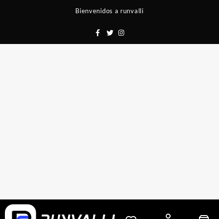
Saltar
Bienvenidos a runvalli
al
contenido