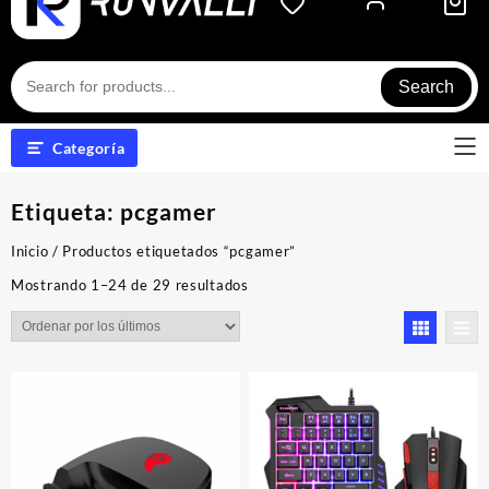
Search
Categoría
Etiqueta:
pcgamer
Inicio
/ Productos etiquetados “pcgamer”
Ordenado
Mostrando 1–24 de 29 resultados
por
los
últimos