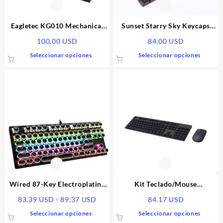
la
la
página
págin
Eagletec KG010 Mechanical
Sunset Starry Sky Keycaps
de
de
Keyboard Wired
PBT Five-Sided Sublimation
100.00
USD
84.00
USD
producto
produ
Keycaps OEM Mechanical
Este
Este
Seleccionar opciones
Seleccionar opciones
Keyboard Keys Personality
producto
produ
Compatible With
tiene
tiene
múltiples
múlti
variantes.
varia
Las
Las
opciones
opcio
se
se
pueden
pued
elegir
elegir
en
en
la
la
página
págin
Wired 87-Key Electroplating
Kit Teclado/Mouse
de
de
Punk Real Mechanical Blue
inalámbrico | Clásico 001
Rango
83.39
USD
-
89.37
USD
84.17
USD
producto
produ
Axis Gaming Luminous Gaming
de
Este
Este
Seleccionar opciones
Seleccionar opciones
Keyboard
precios:
producto
produ